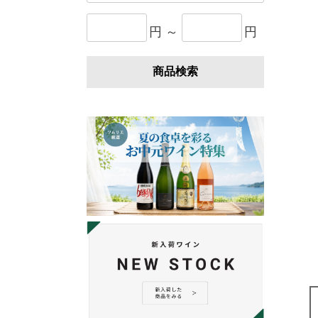
円 ～
円
商品検索