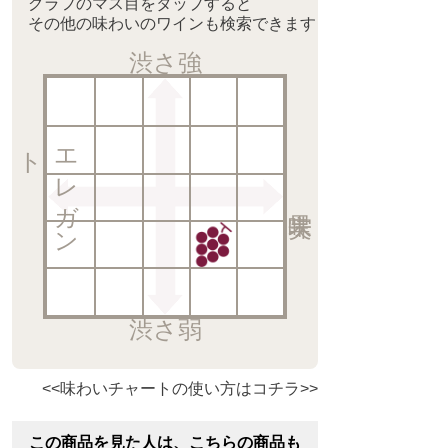
グラフのマス目をタップすると
その他の味わいのワインも検索できます
渋さ強
ト
エ
レ
ガ
ン
渋さ弱
<<味わいチャートの使い方はコチラ>>
この商品を見た人は、こちらの商品も