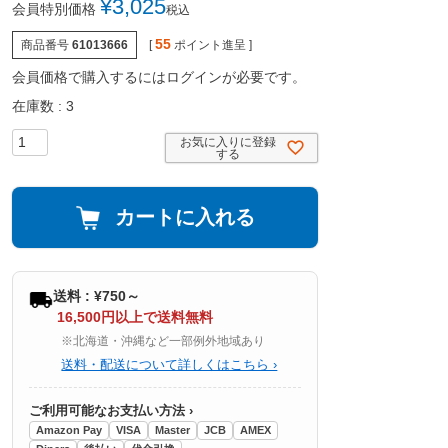
¥
3,025
会員特別価格
税込
55
商品番号
61013666
[
ポイント進呈 ]
会員価格で購入するにはログインが必要です。
在庫数
3
お気に入りに登録
する
カートに入れる
送料 : ¥750～
16,500円以上で送料無料
※北海道・沖縄など一部例外地域あり
送料・配送について詳しくはこちら ›
ご利用可能なお支払い方法 ›
Amazon Pay
VISA
Master
JCB
AMEX