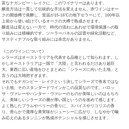
富なナガンビー・レイクに、このワイナリーはあります。
醸造方法は一貫して伝統的な手法を変えません。赤ワインはオー
クの開放樽で発酵し、室温が15‐16℃の地下セラーにて、100年以
上前から使い続けているオークの大樽で熟成させます。
醸造法は変えない一方で、時代の流れにあわせて環境保護への取
り組みには積極的です。ソーラーパネルの設置や緑化活動など、
サスティナブルな取り組みには余念がありません。
《このワインについて》
シラーズはオーストラリアを代表する品種として知られます。し
かしオーストラリアは一国で「大陸」と言われるだけあり超巨
大。東西に広い産地をひとまとめに「シラーズに向いた土地」と
言うのは大雑把すぎます。
それでもナガンビー・レイクという決してシラーズで有名ではな
い土地、そのスタンダードワインがこの品質なのです。バロッ
サ・ヴァレーやハンター・ヴァレーのものが美味しいのはもちろ
ん、美味しいシラーズの層が厚い国というのを改めて感じます。
よく熟したプラムやベリーの香りに、スパイスやリコリスの香
り。滑らかで濃厚な果実味がジューシーに広がり、しなやかで噛
み応えのあるタンニンが熟成ポテンシャルを感じさせます。