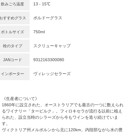
13 - 15℃
飲みごろ温度
ボルドーグラス
おすすめグラス
750ml
ボトルサイズ
スクリューキャップ
栓のタイプ
9312163300080
JANコード
ヴィレッジセラーズ
インポーター
《生産者について》
1860年に設立された、オーストラリアでも最古の一つに数えられ
るワイナリー「タービルク」。フィロキセラが流行る以前に植え
られた、設立当時のシラーズから今もワインを造り続けていま
す。
ヴィクトリア州メルボルンから北に120km。内陸部ながら水の豊