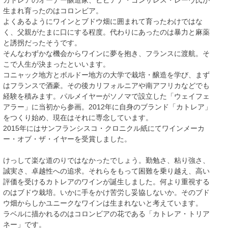
カトレアのオーナー醸造家、ビビアナ・ゴンザレス・レーヴ氏が
生まれ育ったのはコロンビア。
よくあるようにワインとブドウ畑に囲まれて育ったわけではな
く、父親がたまに口にする程度。代わりにあったのは暴力と麻薬
と誘拐だったそうです。
そんなわずかな機会からワインに夢を抱き、フランスに渡航。そ
こで人生が決まったといいます。
コニャック地方とボルドー地方の大学で栽培・醸造を学び、まず
はフランスで酒豪。その後カリフォルニアや南アフリカなどでも
経験を積みます。パルメイヤーがソノマで設立した「ウェイフェ
アラー」に当初から参画。2012年に自身のブランド「カトレア」
をつくり始め、現在はそれに専念しています。
2015年にはサンフランシスコ・クロニクル紙にてワインメーカ
ー・オブ・ザ・イヤーを受賞しました。
けっして楽な道のりではなかったでしょう。勤勉さ、粘り強さ、
誠実さ、卓越性への追求。それらをもって困難を乗り越え、高い
評価を受けるカトレアのワインが誕生しました。何より重視する
のはブドウ栽培。いかに手をかけ苦労し妥協しないか。そのブド
ウ畑からしかユニークなワインは生まれないと考えています。
ラベルに描かれるのはコロンビアの花である「カトレア・トリア
ネー」です。