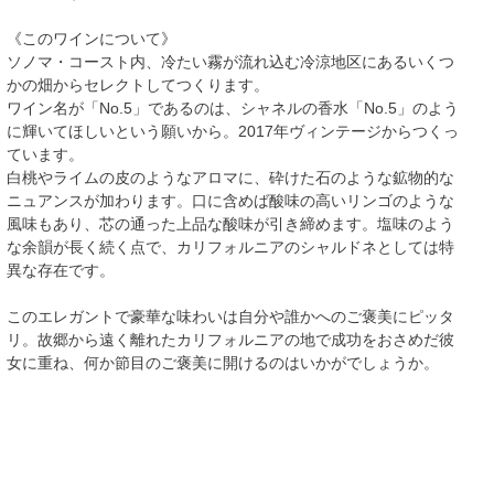
《このワインについて》
ソノマ・コースト内、冷たい霧が流れ込む冷涼地区にあるいくつ
かの畑からセレクトしてつくります。
ワイン名が「No.5」であるのは、シャネルの香水「No.5」のよう
に輝いてほしいという願いから。2017年ヴィンテージからつくっ
ています。
白桃やライムの皮のようなアロマに、砕けた石のような鉱物的な
ニュアンスが加わります。口に含めば酸味の高いリンゴのような
風味もあり、芯の通った上品な酸味が引き締めます。塩味のよう
な余韻が長く続く点で、カリフォルニアのシャルドネとしては特
異な存在です。
このエレガントで豪華な味わいは自分や誰かへのご褒美にピッタ
リ。故郷から遠く離れたカリフォルニアの地で成功をおさめだ彼
女に重ね、何か節目のご褒美に開けるのはいかがでしょうか。