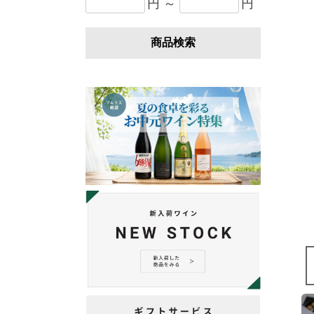
円 ～
円
商品検索