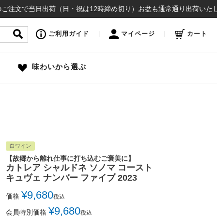
当日出荷（日・祝は12時締め切り）お盆も通常通り出荷いたします ¥1
ご利用ガイド
マイページ
カート
味わいから選ぶ
白ワイン
【故郷から離れ仕事に打ち込むご褒美に】
カトレア シャルドネ ソノマ コースト
キュヴェ ナンバー ファイブ 2023
¥
9,680
価格
税込
¥
9,680
会員特別価格
税込