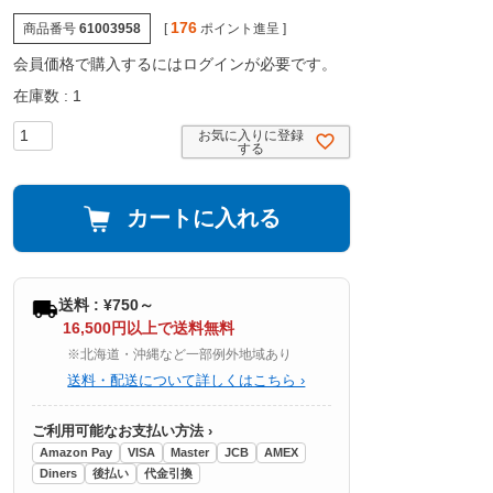
176
商品番号
61003958
[
ポイント進呈 ]
会員価格で購入するにはログインが必要です。
在庫数
1
お気に入りに登録
する
カートに入れる
送料 : ¥750～
16,500円以上で送料無料
※北海道・沖縄など一部例外地域あり
送料・配送について詳しくはこちら ›
ご利用可能なお支払い方法 ›
Amazon Pay
VISA
Master
JCB
AMEX
Diners
後払い
代金引換