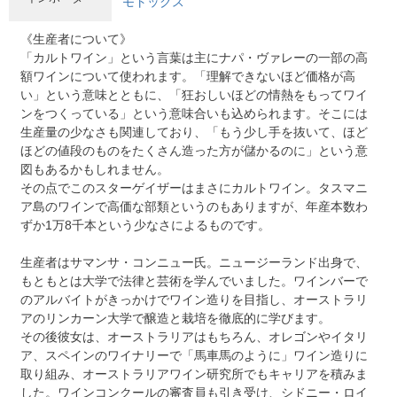
モトックス
《生産者について》
「カルトワイン」という言葉は主にナパ・ヴァレーの一部の高
額ワインについて使われます。「理解できないほど価格が高
い」という意味とともに、「狂おしいほどの情熱をもってワイ
ンをつくっている」という意味合いも込められます。そこには
生産量の少なさも関連しており、「もう少し手を抜いて、ほど
ほどの値段のものをたくさん造った方が儲かるのに」という意
図もあるかもしれません。
その点でこのスターゲイザーはまさにカルトワイン。タスマニ
ア島のワインで高価な部類というのもありますが、年産本数わ
ずか1万8千本という少なさによるものです。
生産者はサマンサ・コンニュー氏。ニュージーランド出身で、
もともとは大学で法律と芸術を学んでいました。ワインバーで
のアルバイトがきっかけでワイン造りを目指し、オーストラリ
アのリンカーン大学で醸造と栽培を徹底的に学びます。
その後彼女は、オーストラリアはもちろん、オレゴンやイタリ
ア、スペインのワイナリーで「馬車馬のように」ワイン造りに
取り組み、オーストラリアワイン研究所でもキャリアを積みま
した。ワインコンクールの審査員も引き受け、シドニー・ロイ