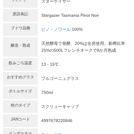
スターゲイザー
原語表記
Stargazer Tasmania Pinot Noir
ブドウ品種
ピノ・ノワール
100%
天然酵母で発酵、20%は全房使用。新樽比率
醸造・熟成
25%の500Lフレンチオークで8か月熟成
飲みごろ温度
13 - 15℃
おすすめグラス
ブルゴーニュグラス
ボトルサイズ
750ml
栓のタイプ
スクリューキャップ
JANコード
4997678220846
インポーター