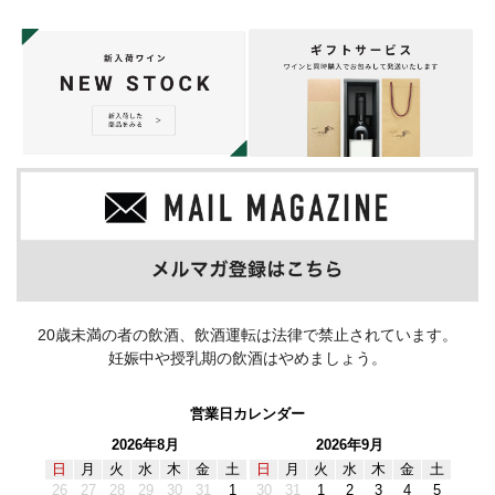
20歳未満の者の飲酒、飲酒運転は法律で禁止されています。
妊娠中や授乳期の飲酒はやめましょう。
営業日カレンダー
2026年8月
2026年9月
日
月
火
水
木
金
土
日
月
火
水
木
金
土
26
27
28
29
30
31
1
30
31
1
2
3
4
5