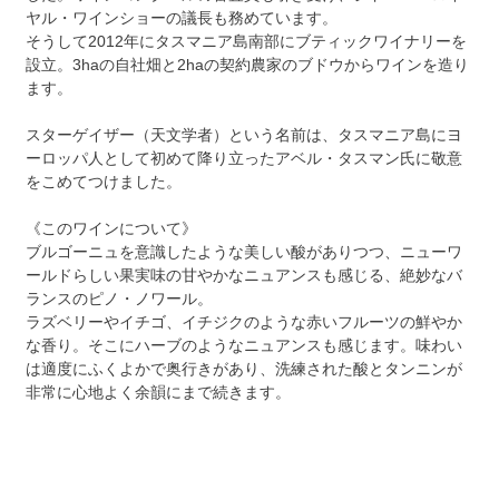
ヤル・ワインショーの議長も務めています。
そうして2012年にタスマニア島南部にブティックワイナリーを
設立。3haの自社畑と2haの契約農家のブドウからワインを造り
ます。
スターゲイザー（天文学者）という名前は、タスマニア島にヨ
ーロッパ人として初めて降り立ったアベル・タスマン氏に敬意
をこめてつけました。
《このワインについて》
ブルゴーニュを意識したような美しい酸がありつつ、ニューワ
ールドらしい果実味の甘やかなニュアンスも感じる、絶妙なバ
ランスのピノ・ノワール。
ラズベリーやイチゴ、イチジクのような赤いフルーツの鮮やか
な香り。そこにハーブのようなニュアンスも感じます。味わい
は適度にふくよかで奥行きがあり、洗練された酸とタンニンが
非常に心地よく余韻にまで続きます。