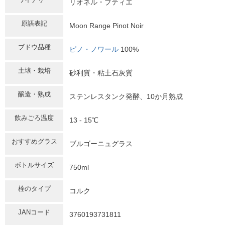
リオネル・ブティエ
原語表記
Moon Range Pinot Noir
ブドウ品種
ピノ・ノワール
100%
土壌・栽培
砂利質・粘土石灰質
醸造・熟成
ステンレスタンク発酵、10か月熟成
飲みごろ温度
13 - 15℃
おすすめグラス
ブルゴーニュグラス
ボトルサイズ
750ml
栓のタイプ
コルク
JANコード
3760193731811