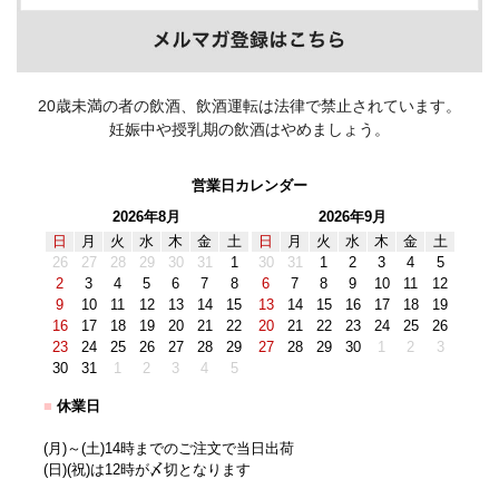
20歳未満の者の飲酒、飲酒運転は法律で禁止されています。
妊娠中や授乳期の飲酒はやめましょう。
営業日カレンダー
2026年8月
2026年9月
日
月
火
水
木
金
土
日
月
火
水
木
金
土
26
27
28
29
30
31
1
30
31
1
2
3
4
5
2
3
4
5
6
7
8
6
7
8
9
10
11
12
9
10
11
12
13
14
15
13
14
15
16
17
18
19
16
17
18
19
20
21
22
20
21
22
23
24
25
26
23
24
25
26
27
28
29
27
28
29
30
1
2
3
30
31
1
2
3
4
5
■
休業日
(月)～(土)14時までのご注文で当日出荷
(日)(祝)は12時が〆切となります