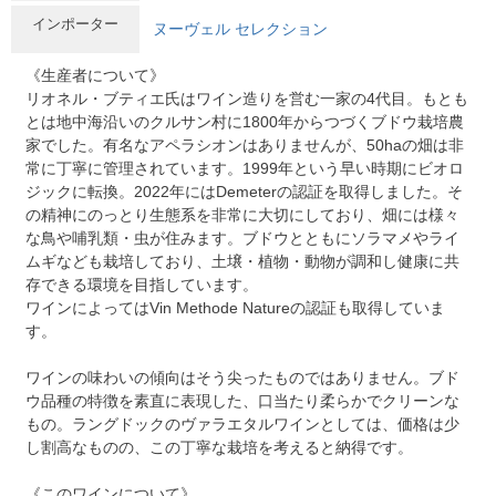
インポーター
ヌーヴェル セレクション
《生産者について》
リオネル・ブティエ氏はワイン造りを営む一家の4代目。もとも
とは地中海沿いのクルサン村に1800年からつづくブドウ栽培農
家でした。有名なアペラシオンはありませんが、50haの畑は非
常に丁寧に管理されています。1999年という早い時期にビオロ
ジックに転換。2022年にはDemeterの認証を取得しました。そ
の精神にのっとり生態系を非常に大切にしており、畑には様々
な鳥や哺乳類・虫が住みます。ブドウとともにソラマメやライ
ムギなども栽培しており、土壌・植物・動物が調和し健康に共
存できる環境を目指しています。
ワインによってはVin Methode Natureの認証も取得していま
す。
ワインの味わいの傾向はそう尖ったものではありません。ブド
ウ品種の特徴を素直に表現した、口当たり柔らかでクリーンな
もの。ラングドックのヴァラエタルワインとしては、価格は少
し割高なものの、この丁寧な栽培を考えると納得です。
《このワインについて》