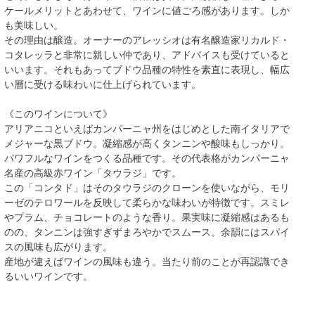
ケールメリットとあわせて、ワインに値ごろ感があります。しか
も美味しい。
その理由は醸造。オーナーのアレッシオは有名醸造家リカルド・
コタレッラと非常に親しい仲であり、アドバイスも受けていると
いいます。それもあってブドウ品種の特性を素直に表現し、幅広
い層に受ける味わいに仕上げられています。
《このワインについて》
アリアニコといえばカンパーニャ州をはじめとした南イタリアで
メジャーな黒ブドウ。凝縮感が高くタンニンや酸味もしっかり。
パワフルなワインをつくる品種です。その代表格がカンパーニャ
名産の高級赤ワイン「タウラジ」です。
この「コンタド」はそのタウラジのクローンを使いながら、モリ
ーゼのテロワールを反映して柔らかな味わいが特徴です。スミレ
やプラム、チョコレートのような香り。果実味に凝縮感はあるも
のの、タンニンは強すぎずまろやかでスムース。余韻にはスパイ
スの風味も広がります。
産地が違えばワインの風味も違う。当たり前のことが再認識でき
るいいワインです。