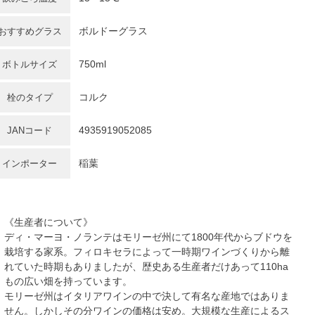
ボルドーグラス
おすすめグラス
750ml
ボトルサイズ
コルク
栓のタイプ
4935919052085
JANコード
稲葉
インポーター
《生産者について》
ディ・マーヨ・ノランテはモリーゼ州にて1800年代からブドウを
栽培する家系。フィロキセラによって一時期ワインづくりから離
れていた時期もありましたが、歴史ある生産者だけあって110ha
もの広い畑を持っています。
モリーゼ州はイタリアワインの中で決して有名な産地ではありま
せん。しかしその分ワインの価格は安め。大規模な生産によるス