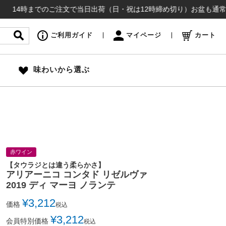
までのご注文で当日出荷（日・祝は12時締め切り）お盆も通常通り出荷い
ご利用ガイド
マイページ
カート
味わいから選ぶ
赤ワイン
【タウラジとは違う柔らかさ】
アリアーニコ コンタド リゼルヴァ
2019 ディ マーヨ ノランテ
¥
3,212
価格
税込
¥
3,212
会員特別価格
税込