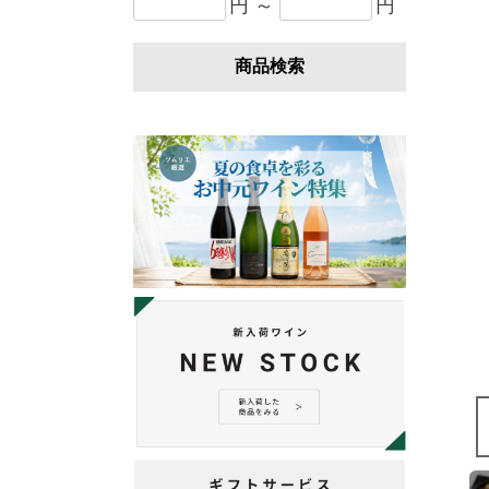
円 ～
円
商品検索