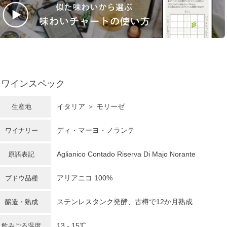
ワインスペック
イタリア
＞
モリーゼ
生産地
ディ・マーヨ・ノランテ
ワイナリー
Aglianico Contado Riserva Di Majo Norante
原語表記
アリアニコ
100%
ブドウ品種
ステンレスタンク発酵、古樽で12か月熟成
醸造・熟成
13 - 15℃
飲みごろ温度