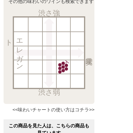
その他の味わいのワインも検索できます
渋さ強
ト
エ
レ
ガ
ン
渋さ弱
<<味わいチャートの使い方はコチラ>>
この商品を見た人は、こちらの商品も
見ています