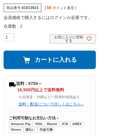
58
商品番号
61013923
[
ポイント進呈 ]
会員価格で購入するにはログインが必要です。
在庫数
2
お気に入りに登録
する
カートに入れる
送料 : ¥750～
16,500円以上で送料無料
※北海道・沖縄など一部例外地域あり
送料・配送について詳しくはこちら ›
ご利用可能なお支払い方法 ›
Amazon Pay
VISA
Master
JCB
AMEX
Diners
後払い
代金引換