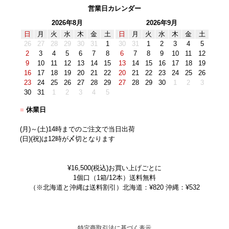
営業日カレンダー
2026年8月
2026年9月
日
月
火
水
木
金
土
日
月
火
水
木
金
土
26
27
28
29
30
31
1
30
31
1
2
3
4
5
2
3
4
5
6
7
8
6
7
8
9
10
11
12
9
10
11
12
13
14
15
13
14
15
16
17
18
19
16
17
18
19
20
21
22
20
21
22
23
24
25
26
23
24
25
26
27
28
29
27
28
29
30
1
2
3
30
31
1
2
3
4
5
■
休業日
(月)～(土)14時までのご注文で当日出荷
(日)(祝)は12時が〆切となります
¥16,500(税込)お買い上げごとに
1個口（1箱/12本）送料無料
（※北海道と沖縄は送料割引）北海道：¥820 沖縄：¥532
特定商取引法に基づく表示