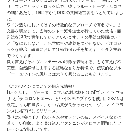
プリューレ・ロックは1988年に創立のドメーヌ。当主はアン
リ・フレデリック・ロック氏で、彼はラルー・ビーズ・ルロワ
の甥にあたり、1992年からDRCの共同経営者をつとめていまし
た。
ワイン造りにおいてはその特徴的なアプローチで有名です。古
文書を研究して、当時のシトー派修道士が行っていた栽培・醸
造法を現代で実施しているといいます。その手法は極端にいう
と「なにもしない」。化学肥料や農薬をつかわない、ビオロジ
ックな栽培。醸造においては極力何も手を加えず、不介入主義
でつくります。
良く言えばそのヴィンテージの特徴を表現する。悪く言えば不
安定。自然酵母に由来する複雑な香りが特徴で、伝統的なブル
ゴーニュワインの風味とは大きく異なることもあります。
《このワインについての輸入元情報》
｢レ クル｣は、ヴォーヌ・ロマネの村名格付けの｢プレ ド ラ フォ
リ｣と｢ラ コロンビエール｣という区画のブドウを使用。23VINは
規定よりも収量多く、かつ品質が良かったため、ヴァン ド フラ
ンスに格下げしてリリース。
香りは小粒のイチゴのジャムやオレンジの皮、スパイスなどの
若々しい印象。よく溶け込んだタンニンがアロマと調和したフ
レッシュな味わいです。