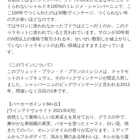
くられないシャルドネ100%のミレジメ・シャンパーニュで、こ
こ100年でつくられたのは30数ヴィンテージ。つくられない年
の方が多いほどなのです。
ではサロンに使われなかったブドウはどこへ行くのか。このド
ゥラモットに使われていると言われています。サロンが10年前
の5倍以上の価格で取引される今、せいぜい数割しか値上がりし
ていないドゥラモットのお買い得感はますます上がっていま
す。
《このワインについて》
このブリュット・ブラン・ド・ブランのミレジメは、ドゥラモ
ットのトップキュヴェ。そのバックヴィンテージが限定入荷し
ました。シャンパーニュのビッグヴィンテージと言われる2012
年、間違いなく注目の1本です。
【パーカーポイント94+点】
[ワインアドヴォケイト 2021年4月]
依然として素晴らしい出来栄えを見せており、グラスの中で、
爽やかな果樹園の果実、バターを塗ったトースト、白い花、焼
きたてのパン、オレンジオイルの香りが広がります。ミディア
ムからフルボディで、深みと層のある味わいは、キレがあり凝