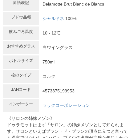
原語表記
Delamotte Brut Blanc de Blancs
ブドウ品種
シャルドネ
100%
飲みごろ温度
10 - 12℃
おすすめグラス
白ワイングラス
ボトルサイズ
750ml
栓のタイプ
コルク
JANコード
4573375199953
インポーター
ラックコーポレーション
《サロンの姉妹メゾン》
ドゥラモットはまず「サロン」の姉妹メゾンとして知られま
す。サロンといえばブラン・ド・ブランの頂点に立つと言って
も過言ではないシャンパン。ブドウの出来が完璧な年にしかつ