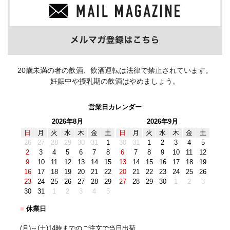
20歳未満の者の飲酒、飲酒運転は法律で禁止されています。
妊娠中や授乳期の飲酒はやめましょう。
営業日カレンダー
2026年8月
2026年9月
日
月
火
水
木
金
土
日
月
火
水
木
金
土
26
27
28
29
30
31
1
30
31
1
2
3
4
5
2
3
4
5
6
7
8
6
7
8
9
10
11
12
9
10
11
12
13
14
15
13
14
15
16
17
18
19
16
17
18
19
20
21
22
20
21
22
23
24
25
26
23
24
25
26
27
28
29
27
28
29
30
1
2
3
30
31
1
2
3
4
5
■
休業日
(月)～(土)14時までのご注文で当日出荷