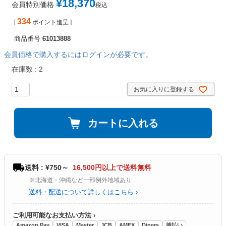
¥
18,370
会員特別価格
税込
334
[
ポイント進呈 ]
商品番号
61013888
会員価格で購入するにはログインが必要です。
在庫数
2
お気に入りに登録する
カートに入れる
送料 : ¥750～
16,500円以上で送料無料
※北海道・沖縄など一部例外地域あり
送料・配送について詳しくはこちら ›
ご利用可能なお支払い方法 ›
Amazon Pay
VISA
Master
JCB
AMEX
Diners
後払い