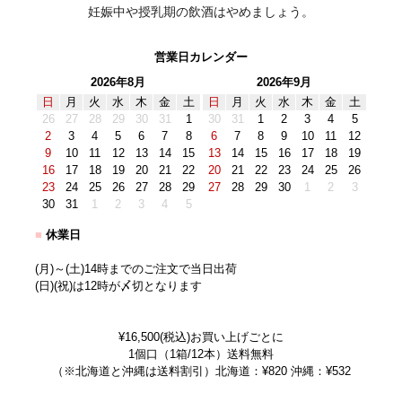
妊娠中や授乳期の飲酒はやめましょう。
営業日カレンダー
2026年8月
2026年9月
日
月
火
水
木
金
土
日
月
火
水
木
金
土
26
27
28
29
30
31
1
30
31
1
2
3
4
5
2
3
4
5
6
7
8
6
7
8
9
10
11
12
9
10
11
12
13
14
15
13
14
15
16
17
18
19
16
17
18
19
20
21
22
20
21
22
23
24
25
26
23
24
25
26
27
28
29
27
28
29
30
1
2
3
30
31
1
2
3
4
5
■
休業日
(月)～(土)14時までのご注文で当日出荷
(日)(祝)は12時が〆切となります
¥16,500(税込)お買い上げごとに
1個口（1箱/12本）送料無料
（※北海道と沖縄は送料割引）北海道：¥820 沖縄：¥532