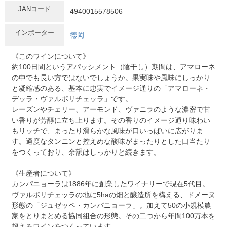
JANコード
4940015578506
インポーター
徳岡
《このワインについて》
約100日間というアパッシメント（陰干し）期間は、アマローネ
の中でも長い方ではないでしょうか。果実味や風味にしっかり
と凝縮感のある、基本に忠実でイメージ通りの「アマローネ・
デッラ・ヴァルポリチェッラ」です。
レーズンやチェリー、アーモンド、ヴァニラのような濃密で甘
い香りが芳醇に立ち上ります。その香りのイメージ通り味わい
もリッチで、まったり滑らかな風味が口いっぱいに広がりま
す。適度なタンニンと控えめな酸味がまったりとした口当たり
をつくっており、余韻はしっかりと続きます。
《生産者について》
カンパニョーラは1886年に創業したワイナリーで現在5代目。
ヴァルポリチェッラの地に5haの畑と醸造所を構える、ドメーヌ
形態の「ジュゼッペ・カンパニョーラ」。加えて50の小規模農
家をとりまとめる協同組合の形態。その二つから年間100万本を
超えるワインをつくっています。