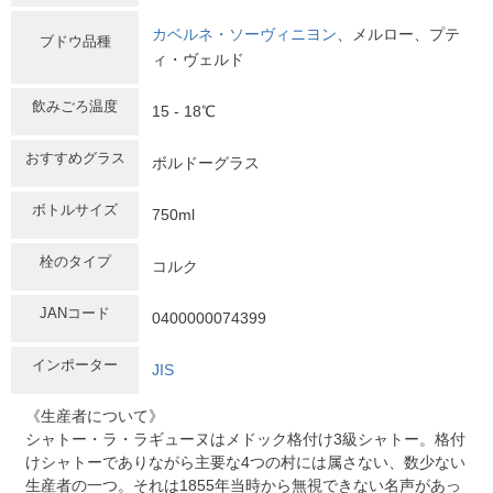
カベルネ・ソーヴィニヨン
、メルロー、プテ
ブドウ品種
ィ・ヴェルド
飲みごろ温度
15 - 18℃
おすすめグラス
ボルドーグラス
ボトルサイズ
750ml
栓のタイプ
コルク
JANコード
0400000074399
インポーター
JIS
《生産者について》
シャトー・ラ・ラギューヌはメドック格付け3級シャトー。格付
けシャトーでありながら主要な4つの村には属さない、数少ない
生産者の一つ。それは1855年当時から無視できない名声があっ