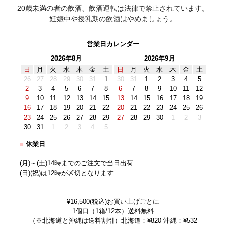
20歳未満の者の飲酒、飲酒運転は法律で禁止されています。
妊娠中や授乳期の飲酒はやめましょう。
営業日カレンダー
2026年8月
2026年9月
日
月
火
水
木
金
土
日
月
火
水
木
金
土
26
27
28
29
30
31
1
30
31
1
2
3
4
5
2
3
4
5
6
7
8
6
7
8
9
10
11
12
9
10
11
12
13
14
15
13
14
15
16
17
18
19
16
17
18
19
20
21
22
20
21
22
23
24
25
26
23
24
25
26
27
28
29
27
28
29
30
1
2
3
30
31
1
2
3
4
5
■
休業日
(月)～(土)14時までのご注文で当日出荷
(日)(祝)は12時が〆切となります
¥16,500(税込)お買い上げごとに
1個口（1箱/12本）送料無料
（※北海道と沖縄は送料割引）北海道：¥820 沖縄：¥532