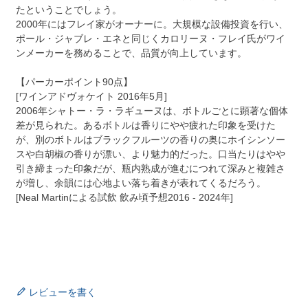
たということでしょう。
2000年にはフレイ家がオーナーに。大規模な設備投資を行い、
ポール・ジャブレ・エネと同じくカロリーヌ・フレイ氏がワイ
ンメーカーを務めることで、品質が向上しています。
【パーカーポイント90点】
[ワインアドヴォケイト 2016年5月]
2006年シャトー・ラ・ラギューヌは、ボトルごとに顕著な個体
差が見られた。あるボトルは香りにやや疲れた印象を受けた
が、別のボトルはブラックフルーツの香りの奥にホイシンソー
スや白胡椒の香りが漂い、より魅力的だった。口当たりはやや
引き締まった印象だが、瓶内熟成が進むにつれて深みと複雑さ
が増し、余韻には心地よい落ち着きが表れてくるだろう。
[Neal Martinによる試飲 飲み頃予想2016 - 2024年]
レビューを書く