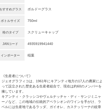
ボルドーグラス
おすすめグラス
750ml
ボトルサイズ
スクリューキャップ
栓のタイプ
4935919941440
JANコード
稲葉
インポーター
《生産者について》
ジェオグラフィコは、1961年にキアンティ地方の17人の農家によ
って設立された歴史ある生産者組合で、現在は約60のメンバーを
擁しています。
キアンティ・クラッシコやヴェルナッチャ・ディ・サンジミニャ
ーノなど、この地域の伝統的アペラシオンのワインを手がけ、ラ
ベルには生産地であるラッダ、ガイオレ、カステッリーナの紋章