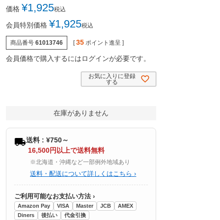
¥
1,925
価格
税込
¥
1,925
会員特別価格
税込
35
商品番号
61013746
[
ポイント進呈 ]
会員価格で購入するにはログインが必要です。
お気に入りに登録
する
在庫がありません
送料 : ¥750～
16,500円以上で送料無料
※北海道・沖縄など一部例外地域あり
送料・配送について詳しくはこちら ›
ご利用可能なお支払い方法 ›
Amazon Pay
VISA
Master
JCB
AMEX
Diners
後払い
代金引換