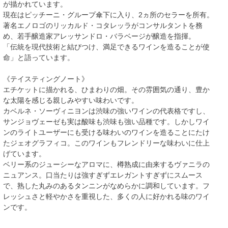
が描かれています。
現在はピッチーニ・グループ傘下に入り、2ヵ所のセラーを所有。
著名エノロゴのリッカルド・コタレッラがコンサルタントを務
め、若手醸造家アレッサンドロ・バラベージが醸造を指揮。
「伝統を現代技術と結びつけ、満足できるワインを造ることが使
命」と語っています。
《テイスティングノート》
エチケットに描かれる、ひまわりの畑。その雰囲気の通り、豊か
な太陽を感じる親しみやすい味わいです。
カベルネ・ソーヴィニヨンは渋味の強いワインの代表格ですし、
サンジョヴェーゼも実は酸味も渋味も強い品種です。しかしワイ
ンのライトユーザーにも受ける味わいのワインを造ることにたけ
たジェオグラフィコ。このワインもフレンドリーな味わいに仕上
げています。
ベリー系のジューシーなアロマに、樽熟成に由来するヴァニラの
ニュアンス。口当たりは強すぎずエレガントすぎずにスムース
で、熟した丸みのあるタンニンがなめらかに調和しています。フ
レッシュさと軽やかさを重視した、多くの人に好かれる味のワイ
ンです。