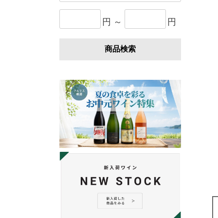
円 ～
円
商品検索