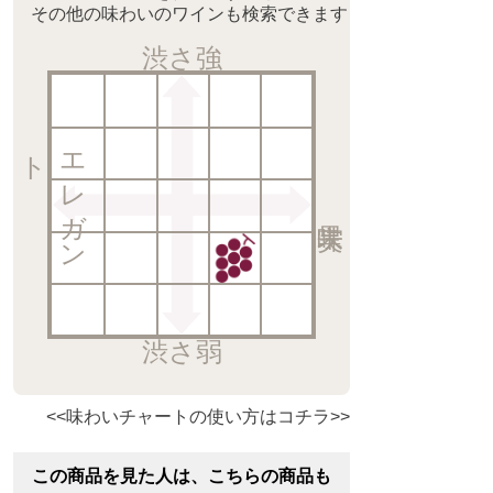
その他の味わいのワインも検索できます
渋さ強
ト
エ
レ
ガ
ン
渋さ弱
<<味わいチャートの使い方はコチラ>>
この商品を見た人は、こちらの商品も