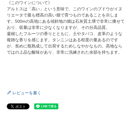
《このワインについて》
アルトスは「高い」という意味で、このワインのブドウがイヌ
リエータで最も標高の高い畑で育つものであることを示しま
す。500mの高地にある傾斜地の畑は石灰質土壌で非常に痩せて
おり、収量は非常に少なくなりますが、その分高品質。
凝縮したフルーツの香りとともに、土やタバコ、皮革のような
複雑な香りを感じます。タンニンはある程度の量あるのです
が、長めに瓶熟成して出荷するためしなやかなもの。高地なら
ではの上品な酸味があり、非常に洗練された余韻を持ちます。
レビューを書く