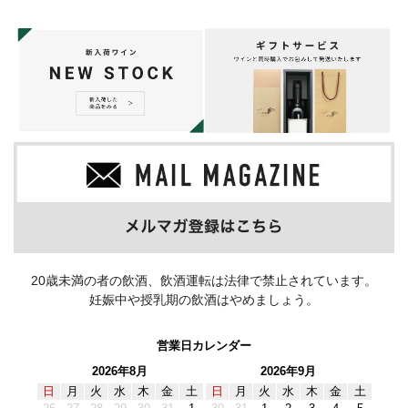
20歳未満の者の飲酒、飲酒運転は法律で禁止されています。
妊娠中や授乳期の飲酒はやめましょう。
営業日カレンダー
2026年8月
2026年9月
日
月
火
水
木
金
土
日
月
火
水
木
金
土