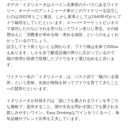
ボデガ・イヌリエータはスペイン北東部のナバラにあるワイナ
リー。オーナーのアントニャーナ家がこのワイナリーを設立し
たのは2002年とごく最近。しかし家系としては1940年代からブ
ドウ栽培をしていたといいます。スーパーマーケットビジネス
で成功したのちにそれを売り払ってワイン造りに専念。その経
歴ゆえに「消費者が求める味・求める値段」というのをよくわ
かっているのでしょう。
設立してそう長くないにも関わらず、ブドウ畑は全体で265ha
もあります。しかも全て醸造設備の周りに広がっているので、
畑の管理が容易で収穫したブドウをすぐ運び込めると言いま
す。
ワイナリー名の「イヌリエータ」は、バスク語で「蟻のいる場
所」という意味。先祖が情熱を持ってブドウを育ててきたこと
への賛辞だといいます。
イヌリエータが目指すのは「誰にでも愛されるワインを手ごろ
な価格で」提供すること。国や文化を問わず誰にでも愛される
親しみやすいワイン、Easy Drinkingなワインをつくるべく、毎
年品種やブレンド比率を工夫しています。