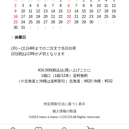
26
27
28
29
30
31
1
30
31
1
2
3
4
5
2
3
4
5
6
7
8
6
7
8
9
10
11
12
9
10
11
12
13
14
15
13
14
15
16
17
18
19
16
17
18
19
20
21
22
20
21
22
23
24
25
26
23
24
25
26
27
28
29
27
28
29
30
1
2
3
30
31
1
2
3
4
5
■
休業日
(月)～(土)14時までのご注文で当日出荷
(日)(祝)は12時が〆切となります
¥16,500(税込)お買い上げごとに
1個口（1箱/12本）送料無料
（※北海道と沖縄は送料割引）北海道：¥820 沖縄：¥532
特定商取引法に基づく表示
個人情報の取扱
©2023 mano a mano / COCOS All Rights reserved.