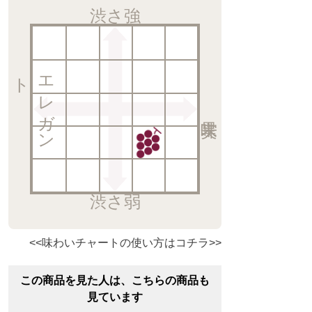
渋さ強
ト
エ
レ
ガ
ン
渋さ弱
<<味わいチャートの使い方はコチラ>>
この商品を見た人は、こちらの商品も
見ています