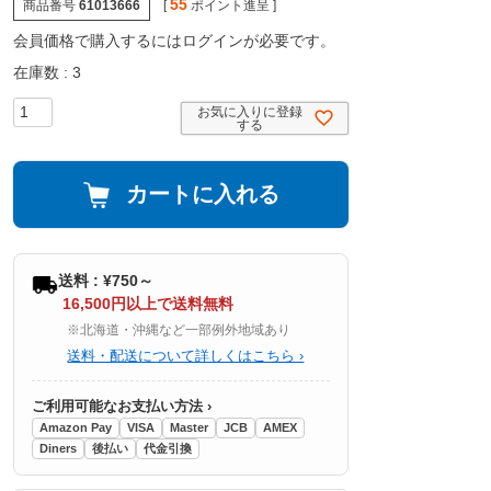
55
商品番号
61013666
[
ポイント進呈 ]
会員価格で購入するにはログインが必要です。
在庫数
3
お気に入りに登録
する
カートに入れる
送料 : ¥750～
16,500円以上で送料無料
※北海道・沖縄など一部例外地域あり
送料・配送について詳しくはこちら ›
ご利用可能なお支払い方法 ›
Amazon Pay
VISA
Master
JCB
AMEX
Diners
後払い
代金引換