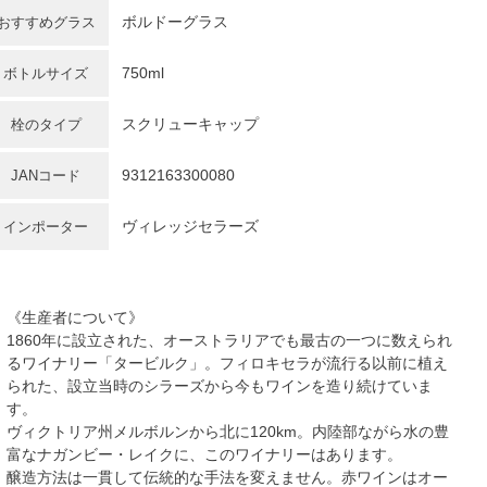
ボルドーグラス
おすすめグラス
750ml
ボトルサイズ
スクリューキャップ
栓のタイプ
9312163300080
JANコード
ヴィレッジセラーズ
インポーター
《生産者について》
1860年に設立された、オーストラリアでも最古の一つに数えられ
るワイナリー「タービルク」。フィロキセラが流行る以前に植え
られた、設立当時のシラーズから今もワインを造り続けていま
す。
ヴィクトリア州メルボルンから北に120km。内陸部ながら水の豊
富なナガンビー・レイクに、このワイナリーはあります。
醸造方法は一貫して伝統的な手法を変えません。赤ワインはオー