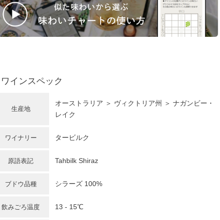
ワインスペック
オーストラリア
＞ ヴィクトリア州 ＞ ナガンビー・
生産地
レイク
タービルク
ワイナリー
Tahbilk Shiraz
原語表記
シラーズ
100%
ブドウ品種
13 - 15℃
飲みごろ温度