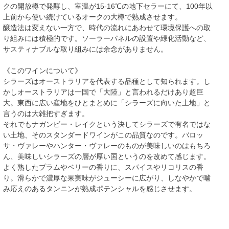
クの開放樽で発酵し、室温が15‐16℃の地下セラーにて、100年以
上前から使い続けているオークの大樽で熟成させます。
醸造法は変えない一方で、時代の流れにあわせて環境保護への取
り組みには積極的です。ソーラーパネルの設置や緑化活動など、
サスティナブルな取り組みには余念がありません。
《このワインについて》
シラーズはオーストラリアを代表する品種として知られます。し
かしオーストラリアは一国で「大陸」と言われるだけあり超巨
大。東西に広い産地をひとまとめに「シラーズに向いた土地」と
言うのは大雑把すぎます。
それでもナガンビー・レイクという決してシラーズで有名ではな
い土地、そのスタンダードワインがこの品質なのです。バロッ
サ・ヴァレーやハンター・ヴァレーのものが美味しいのはもちろ
ん、美味しいシラーズの層が厚い国というのを改めて感じます。
よく熟したプラムやベリーの香りに、スパイスやリコリスの香
り。滑らかで濃厚な果実味がジューシーに広がり、しなやかで噛
み応えのあるタンニンが熟成ポテンシャルを感じさせます。