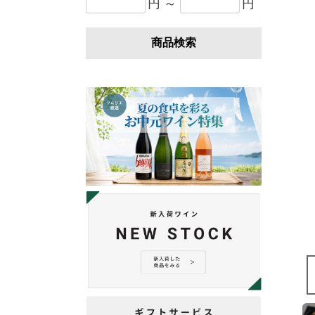
円 ～
円
商品検索