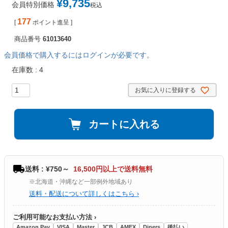
¥
9,735
会員特別価格
税込
177
[
ポイント進呈 ]
商品番号
61013640
会員価格で購入するにはログインが必要です。
在庫数
4
お気に入りに登録する
カートに入れる
送料 : ¥750～
16,500円以上で送料無料
※北海道・沖縄など一部例外地域あり
送料・配送について詳しくはこちら ›
ご利用可能なお支払い方法 ›
Amazon Pay
VISA
Master
JCB
AMEX
Diners
後払い