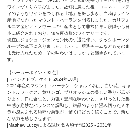
ュ・ジェンセン氏。DRCのワインに感銘を受けてその門を叩き
ワインづくりを学びました。故郷に戻った後「ロマネ・コンテ
ィのようなワインをつくれる土地」を探し歩き、当時はワイン
産地でなかったマウント・ハーランを開拓しました。カリフォ
ルニア産ピノ・ノワールの生産者として非常に早い段階から日
本に紹介されており、知名度抜群のワイナリーです。
現在はジョシュ・ジェンセン氏の引退に伴い、ダックホーング
ループの傘下に入りました。しかし、醸造チームなどもそのま
ま受け入れたため、その味わいはしっかりと継承されていま
す。
【パーカーポイント92点】
[ワインアドヴォケイト 2024年10月]
2021年産のマウント・ハーラン・シャルドネは、白い花、キャ
ンドルワックス、黄リンゴ、ブリオッシュの美しい香りが広が
ります。口に含むと、力強く豊潤な味わいと、きりっとした集
中感が絶妙なバランスで調和し、結晶のように澄み切ったミネ
ラル感あふれる純粋な余韻が、驚くほど長く続くことで、新た
な活力を感じさせます。
[Matthew Luczyによる試飲 飲み頃予想2025 - 2031年]