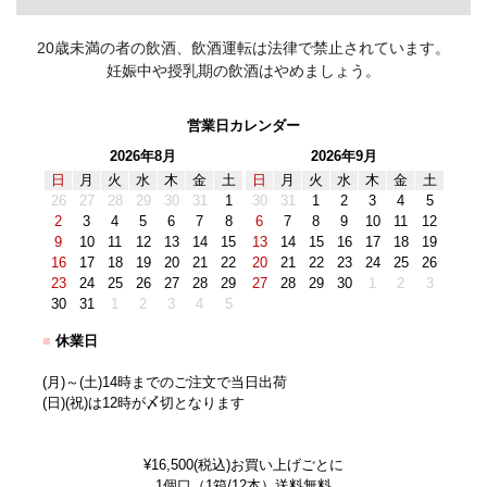
20歳未満の者の飲酒、飲酒運転は法律で禁止されています。
妊娠中や授乳期の飲酒はやめましょう。
営業日カレンダー
2026年8月
2026年9月
日
月
火
水
木
金
土
日
月
火
水
木
金
土
26
27
28
29
30
31
1
30
31
1
2
3
4
5
2
3
4
5
6
7
8
6
7
8
9
10
11
12
9
10
11
12
13
14
15
13
14
15
16
17
18
19
16
17
18
19
20
21
22
20
21
22
23
24
25
26
23
24
25
26
27
28
29
27
28
29
30
1
2
3
30
31
1
2
3
4
5
■
休業日
(月)～(土)14時までのご注文で当日出荷
(日)(祝)は12時が〆切となります
¥16,500(税込)お買い上げごとに
1個口（1箱/12本）送料無料