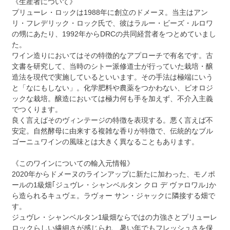
《生産者について》
プリューレ・ロックは1988年に創立のドメーヌ。当主はアン
リ・フレデリック・ロック氏で、彼はラルー・ビーズ・ルロワ
の甥にあたり、1992年からDRCの共同経営者をつとめていまし
た。
ワイン造りにおいてはその特徴的なアプローチで有名です。古
文書を研究して、当時のシトー派修道士が行っていた栽培・醸
造法を現代で実施しているといいます。その手法は極端にいう
と「なにもしない」。化学肥料や農薬をつかわない、ビオロジ
ックな栽培。醸造においては極力何も手を加えず、不介入主義
でつくります。
良く言えばそのヴィンテージの特徴を表現する。悪く言えば不
安定。自然酵母に由来する複雑な香りが特徴で、伝統的なブル
ゴーニュワインの風味とは大きく異なることもあります。
《このワインについての輸入元情報》
2020年からドメーヌのラインアップに新たに加わった、モノポ
ールの1級畑｢ジュヴレ・シャンベルタン クロ デ ヴァロワル｣か
ら造られるキュヴェ。ラヴォー サン・ジャックに隣接する畑で
す。
ジュヴレ・シャンベルタン1級畑ならではの力強さとプリューレ
ロックらしい繊細さが感じられ、暑い年でもフレッシュさを保