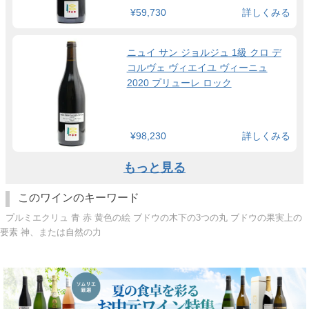
¥59,730
詳しくみる
ニュイ サン ジョルジュ 1級 クロ デ
コルヴェ ヴィエイユ ヴィーニュ
2020 プリューレ ロック
¥98,230
詳しくみる
もっと見る
このワインのキーワード
プルミエクリュ 青 赤 黄色の絵 ブドウの木下の3つの丸 ブドウの果実上の
要素 神、または自然の力