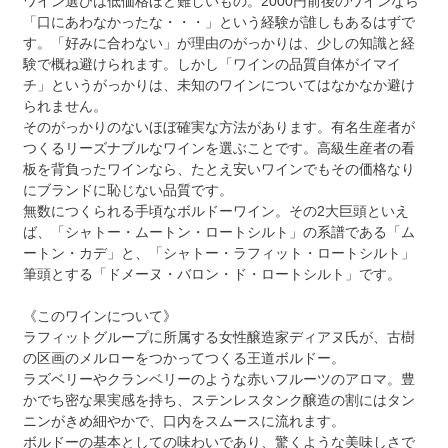
ワイン選びは低価格ほど難しいもの。2000円前後のワインなら
「口にあわなかったな・・・」という経験が誰しもあるはずで
す。「好みに合わない」が理由のがっかりは、少しの知識と経
験で概ね避けられます。しかし「ワインの品質自体がイマイ
チ」というがっかりは、未知のワインについてはなかなか避け
られません。
そのがっかりのないほぼ確実な方法があります。有名生産者が
つくるリーズナブルなワインを選ぶことです。高級生産者の看
板を背負ったワインなら、たとえ安いワインでもその価格なり
にブランドに恥じない品質です。
無数につくられる手頃なボルドーワイン。その2大巨頭といえ
ば、「シャトー・ムートン・ロートシルト」の系譜である「ム
ートン・カデ」と、「シャトー・ラフィット・ロートシルト」
筆頭とする「ドメーヌ・バロン・ド・ロートシルト」です。
《このワインについて》
ラフィットグループに所属する女性醸造家ディアヌ氏が、古樹
の区画のメルローをつかってつくる王道ボルドー。
ラズベリーやクランベリーのような赤いフルーツのアロマ。豊
かでち密な果実感を持ち、ステンレスタンク醸造の割にはタン
ニンがきめ細やかで、口内をスムースに流れます。
ボルドーの基本としての味わいであり、驚くような美味しさで