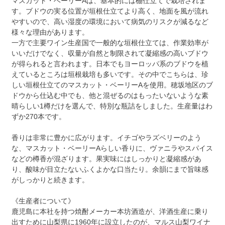
マスカット・ベーリーAは、基本的には棚仕立てで栽培されま
す。ブドウの実る位置が垣根仕立てより高く、地面を風が流れ
やすいので、高い湿度の環境において病気のリスクが減るなど
様々な理由があります。
一方で主要ワイン生産国で一般的な垣根仕立ては、作業効率が
いいだけでなく、収量が自然と制限されて凝縮感の高いブドウ
が得られると言われます。日本でもヨーロッパ系のブドウを植
えているところは垣根栽培も多いです。その中でこちらは、珍
しい垣根仕立てのマスカット・ベーリーAを使用。穂坂地区のブ
ドウから仕込む中でも、他と混ぜるのはもったいないような素
晴らしい1樽だけを選んで、特別な瓶詰をしました。生産量はわ
ずか270本です。
香りは非常に豊かに広がります。イチゴやラズベリーのよう
な、マスカット・ベーリーAらしい香りに、ヴァニラやスパイス
などの樽香が混ざります。果実味にはしっかりと凝縮感があ
り、酸味が目立たないふくよかな口当たり。余韻にまで旨味感
がしっかりと続きます。
《生産者について》
鹿児島に本社を持つ焼酎メーカー本坊酒造が、洋酒生産に乗り
出すために山梨県に1960年に設立したのが、マルス山梨ワイナ