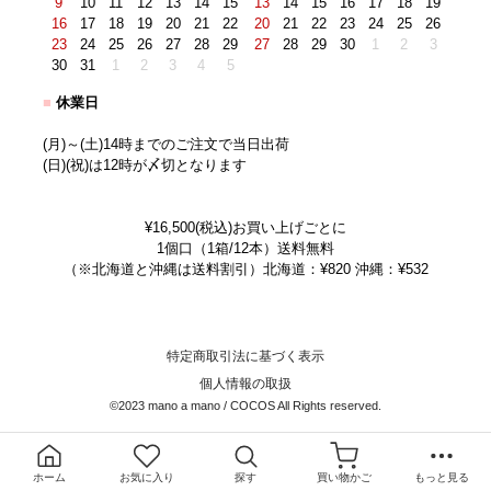
9
10
11
12
13
14
15
13
14
15
16
17
18
19
16
17
18
19
20
21
22
20
21
22
23
24
25
26
23
24
25
26
27
28
29
27
28
29
30
1
2
3
30
31
1
2
3
4
5
■
休業日
(月)～(土)14時までのご注文で当日出荷
(日)(祝)は12時が〆切となります
¥16,500(税込)お買い上げごとに
1個口（1箱/12本）送料無料
（※北海道と沖縄は送料割引）北海道：¥820 沖縄：¥532
特定商取引法に基づく表示
個人情報の取扱
©2023 mano a mano / COCOS All Rights reserved.
ホーム
お気に入り
探す
買い物かご
もっと見る