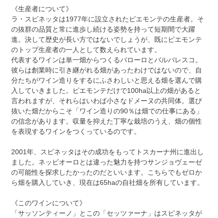
《生産者について》
ラ・スピネッタは1977年に設立されたピエモンテの生産者。そ
の抜群の品質と常に進歩し続ける姿勢を持って短期間で大躍
進。決して歴史が長い方ではないでしょうが、既にピエモンテ
のトップ生産者の一人として数えられています。
代表するワインは単一畑からつくるバローロとバルバレスコ。
彼らは創業時に引き継がれる畑があったわけではないので、自
分たちがワイン造りをするにふさわしいと思える畑を選んで購
入していきました。ピエモンテだけで100ha以上の畑があると
言われますが、それらはいわば小さなドメーヌの共同体。選び
抜いた畑だからこそ「ワイン造りの90％は畑での仕事にある」
の信念があります。収量を抑えた丁寧な栽培のうえ、畑の個性
を表現するワインをつくっているのです。
2001年、スピネッタはその成功をもってトスカーナ州に進出し
ました。ネッビオーロとは違った魅力を持つサンジョヴェーゼ
の可能性を探求したかったのだといいます。こちらでもゼロか
ら畑を購入していき、現在は65haの自社畑を所有しています。
《このワインについて》
「サッソンティーノ」とこの「セッツァーナ」はスピネッタが