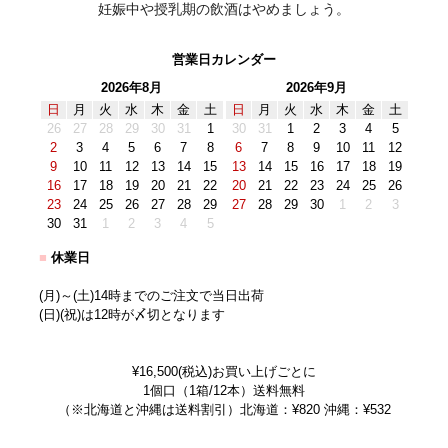
妊娠中や授乳期の飲酒はやめましょう。
営業日カレンダー
2026年8月
2026年9月
日
月
火
水
木
金
土
日
月
火
水
木
金
土
26
27
28
29
30
31
1
30
31
1
2
3
4
5
2
3
4
5
6
7
8
6
7
8
9
10
11
12
9
10
11
12
13
14
15
13
14
15
16
17
18
19
16
17
18
19
20
21
22
20
21
22
23
24
25
26
23
24
25
26
27
28
29
27
28
29
30
1
2
3
30
31
1
2
3
4
5
■
休業日
(月)～(土)14時までのご注文で当日出荷
(日)(祝)は12時が〆切となります
¥16,500(税込)お買い上げごとに
1個口（1箱/12本）送料無料
（※北海道と沖縄は送料割引）北海道：¥820 沖縄：¥532