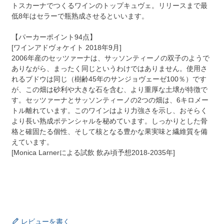
トスカーナでつくるワインのトップキュヴェ。リリースまで最
低8年はセラーで瓶熟成させるといいます。
【パーカーポイント94点】
[ワインアドヴォケイト 2018年9月]
2006年産のセッツァーナは、サッソンティーノの双子のようで
ありながら、まったく同じというわけではありません。使用さ
れるブドウは同じ（樹齢45年のサンジョヴェーゼ100％）です
が、この畑は砂利や大きな石を含む、より重厚な土壌が特徴で
す。セッツァーナとサッソンティーノの2つの畑は、6キロメー
トル離れています。このワインはより力強さを示し、おそらく
より長い熟成ポテンシャルを秘めています。しっかりとした骨
格と確固たる個性、そして核となる豊かな果実味と繊維質を備
えています。
[Monica Larnerによる試飲 飲み頃予想2018-2035年]
レビューを書く