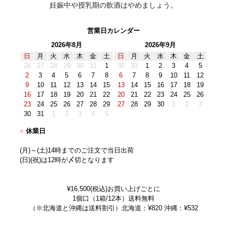
妊娠中や授乳期の飲酒はやめましょう。
営業日カレンダー
2026年8月
2026年9月
日
月
火
水
木
金
土
日
月
火
水
木
金
土
26
27
28
29
30
31
1
30
31
1
2
3
4
5
2
3
4
5
6
7
8
6
7
8
9
10
11
12
9
10
11
12
13
14
15
13
14
15
16
17
18
19
16
17
18
19
20
21
22
20
21
22
23
24
25
26
23
24
25
26
27
28
29
27
28
29
30
1
2
3
30
31
1
2
3
4
5
■
休業日
(月)～(土)14時までのご注文で当日出荷
(日)(祝)は12時が〆切となります
¥16,500(税込)お買い上げごとに
1個口（1箱/12本）送料無料
（※北海道と沖縄は送料割引）北海道：¥820 沖縄：¥532