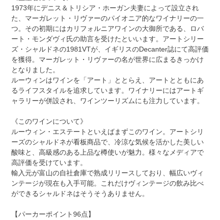
1973年にデニス＆トリシア・ホーガン夫妻によって設立され
た、マーガレット・リヴァーのパイオニア的なワイナリーの一
つ。その初期にはカリフォルニアワインの大御所である、ロバ
ート・モンダヴィ氏の助言を受けたといいます。アートシリー
ズ・シャルドネの1981VTが、イギリスのDecanter誌にて高評価
を獲得。マーガレット・リヴァーの名が世界に広まるきっかけ
となりました。
ルーウィンはワインを「アート」ととらえ、アートとともにあ
るライフスタイルを追求しています。ワイナリーにはアートギ
ャラリーが併設され、ワインツーリズムにも注力しています。
《このワインについて》
ルーウィン・エステートといえばまずこのワイン。アートシリ
ーズのシャルドネが看板商品で、冷涼な気候を活かした美しい
酸味と、高級感のある上品な樽使いが魅力。様々なメディアで
高評価を受けています。
輸入元が富山の自社倉庫で熟成リリースしており、幅広いヴィ
ンテージが現在も入手可能。これだけヴィンテージの飲み比べ
ができるシャルドネはそうそうありません。
【パーカーポイント96点】