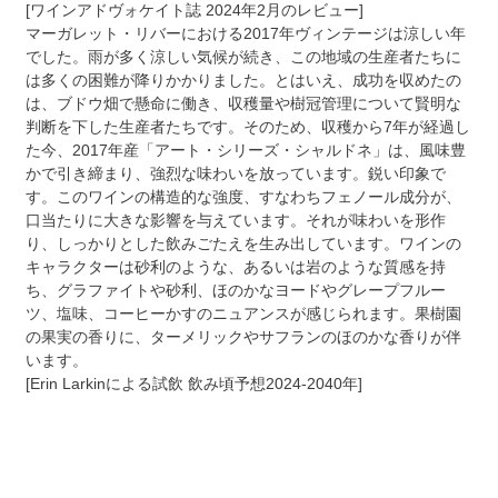
[ワインアドヴォケイト誌 2024年2月のレビュー]
マーガレット・リバーにおける2017年ヴィンテージは涼しい年
でした。雨が多く涼しい気候が続き、この地域の生産者たちに
は多くの困難が降りかかりました。とはいえ、成功を収めたの
は、ブドウ畑で懸命に働き、収穫量や樹冠管理について賢明な
判断を下した生産者たちです。そのため、収穫から7年が経過し
た今、2017年産「アート・シリーズ・シャルドネ」は、風味豊
かで引き締まり、強烈な味わいを放っています。鋭い印象で
す。このワインの構造的な強度、すなわちフェノール成分が、
口当たりに大きな影響を与えています。それが味わいを形作
り、しっかりとした飲みごたえを生み出しています。ワインの
キャラクターは砂利のような、あるいは岩のような質感を持
ち、グラファイトや砂利、ほのかなヨードやグレープフルー
ツ、塩味、コーヒーかすのニュアンスが感じられます。果樹園
の果実の香りに、ターメリックやサフランのほのかな香りが伴
います。
[Erin Larkinによる試飲 飲み頃予想2024-2040年]