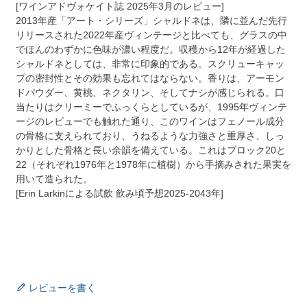
[ワインアドヴォケイト誌 2025年3月のレビュー]
2013年産「アート・シリーズ」シャルドネは、隣に並んだ先行
リリースされた2022年産ヴィンテージと比べても、グラスの中
でほんのわずかに色味が濃い程度だ。収穫から12年が経過した
シャルドネとしては、非常に印象的である。スクリューキャッ
プの密封性とその効果も忘れてはならない。香りは、アーモン
ドパウダー、黄桃、ネクタリン、そしてナシが感じられる。口
当たりはクリーミーでふっくらとしているが、1995年ヴィンテ
ージのレビューでも触れた通り、このワインはフェノール成分
の骨格に支えられており、うねるような力強さと重厚さ、しっ
かりとした骨格と長い余韻を備えている。これはブロック20と
22（それぞれ1976年と1978年に植樹）から手摘みされた果実を
用いて造られた。
[Erin Larkinによる試飲 飲み頃予想2025-2043年]
レビューを書く