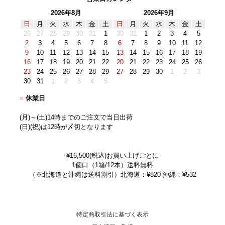
2026年8月
2026年9月
日
月
火
水
木
金
土
日
月
火
水
木
金
土
26
27
28
29
30
31
1
30
31
1
2
3
4
5
2
3
4
5
6
7
8
6
7
8
9
10
11
12
9
10
11
12
13
14
15
13
14
15
16
17
18
19
16
17
18
19
20
21
22
20
21
22
23
24
25
26
23
24
25
26
27
28
29
27
28
29
30
1
2
3
30
31
1
2
3
4
5
■
休業日
(月)～(土)14時までのご注文で当日出荷
(日)(祝)は12時が〆切となります
¥16,500(税込)お買い上げごとに
1個口（1箱/12本）送料無料
（※北海道と沖縄は送料割引）北海道：¥820 沖縄：¥532
特定商取引法に基づく表示