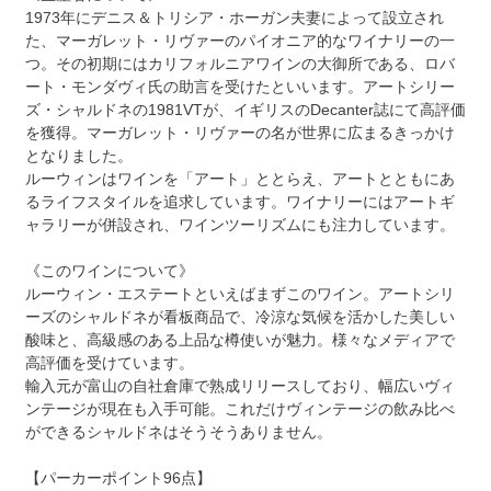
1973年にデニス＆トリシア・ホーガン夫妻によって設立され
た、マーガレット・リヴァーのパイオニア的なワイナリーの一
つ。その初期にはカリフォルニアワインの大御所である、ロバ
ート・モンダヴィ氏の助言を受けたといいます。アートシリー
ズ・シャルドネの1981VTが、イギリスのDecanter誌にて高評価
を獲得。マーガレット・リヴァーの名が世界に広まるきっかけ
となりました。
ルーウィンはワインを「アート」ととらえ、アートとともにあ
るライフスタイルを追求しています。ワイナリーにはアートギ
ャラリーが併設され、ワインツーリズムにも注力しています。
《このワインについて》
ルーウィン・エステートといえばまずこのワイン。アートシリ
ーズのシャルドネが看板商品で、冷涼な気候を活かした美しい
酸味と、高級感のある上品な樽使いが魅力。様々なメディアで
高評価を受けています。
輸入元が富山の自社倉庫で熟成リリースしており、幅広いヴィ
ンテージが現在も入手可能。これだけヴィンテージの飲み比べ
ができるシャルドネはそうそうありません。
【パーカーポイント96点】