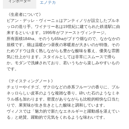
インポーター
エノテカ
《生産者について》
ピアン・デッレ・ヴィーニェはアンティノリが設立したブルネ
ッロの造り手。ワイナリー名は19世紀に建てられた鉄道駅に由
来するといいます。1995年がファーストヴィンテージ。
所有面積184ha、そのうち65haがブドウ畑なので、なかなかの
規模です。畑は温暖かつ昼夜の寒暖差が大きいのが特徴。その
ためブドウは良く熟しながらも豊かな酸味を蓄え、優美な雰囲
気に仕上がります。スタイルとしては非常にスムースで滑ら
か。モダンで洗練されており、若いうちから楽しみやすいもの
です。
《テイスティングノート》
チェリーやイチゴ、ザクロなどの赤系フルーツの香りに、ブル
ネッロらしい皮革のような複雑な香り。砕いた石のようなミネ
ラル感も加わります。密度がありながらも比較的軽快な口当た
りで、果実味が生き生きとした酸味と調和しています。
ヴィノスでは「魅力的で新たなエネルギーと躍動感を湛えてい
る」と絶賛。躍動的で元気をくれるような味わいです。