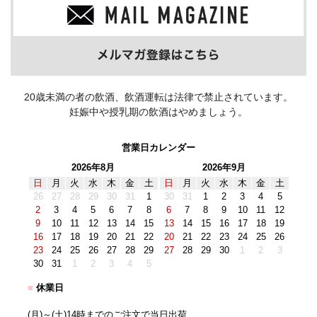
20歳未満の者の飲酒、飲酒運転は法律で禁止されています。
妊娠中や授乳期の飲酒はやめましょう。
営業日カレンダー
2026年8月
2026年9月
日
月
火
水
木
金
土
日
月
火
水
木
金
土
26
27
28
29
30
31
1
30
31
1
2
3
4
5
2
3
4
5
6
7
8
6
7
8
9
10
11
12
9
10
11
12
13
14
15
13
14
15
16
17
18
19
16
17
18
19
20
21
22
20
21
22
23
24
25
26
23
24
25
26
27
28
29
27
28
29
30
1
2
3
30
31
1
2
3
4
5
■
休業日
(月)～(土)14時までのご注文で当日出荷