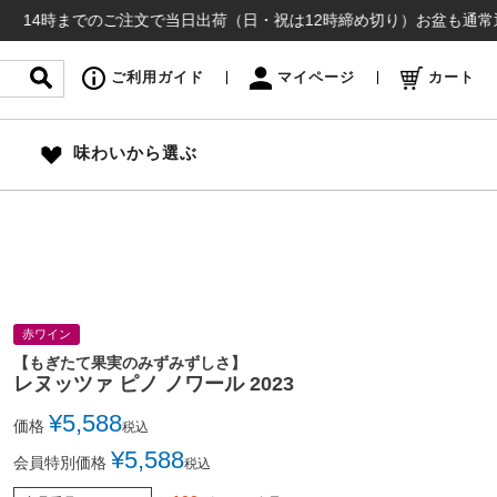
までのご注文で当日出荷（日・祝は12時締め切り）お盆も通常通り出荷いた
ご利用ガイド
マイページ
カート
味わいから選ぶ
赤ワイン
【もぎたて果実のみずみずしさ】
レヌッツァ ピノ ノワール 2023
¥
5,588
価格
税込
¥
5,588
会員特別価格
税込