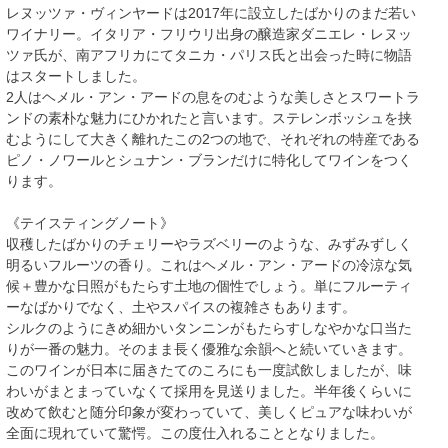
レヌッツァ・ヴィンヤードは2017年に設立したばかりのまだ若い
ワイナリー。イタリア・フリウリ出身の醸造家ダニエレ・レヌッ
ツァ氏が、南アフリカにてタニカ・パリス氏と出会った時に物語
はスタートしました。
2人はヘメル・アン・アードの息をのむような美しさとスワートラ
ンドの素朴な魅力にひかれたと言います。ステレンボッシュを挟
むようにして大きく離れたこの2つの地で、それぞれの特産である
ピノ・ノワールとシュナン・ブランだけに特化してワインをつく
ります。
《テイスティングノート》
収穫したばかりのチェリーやラズベリーのような、みずみずしく
明るいフルーツの香り。これはヘメル・アン・アードの冷涼な気
候＋豊かな日照がもたらす土地の個性でしょう。単にフルーティ
ーなばかりでなく、土やスパイスの複雑さもあります。
シルクのようにきめ細かいタンニンがもたらすしなやかな口当た
りが一番の魅力。そのまま長く優雅な余韻へと続いていきます。
このワインが日本に届きたてのころにも一度試飲しましたが、味
わいがまとまっていなくて採用を見送りました。半年後くらいに
改めて飲むと随分印象が変わっていて、美しくピュアな味わいが
全面に現れていて驚愕。この度仕入れることとなりました。