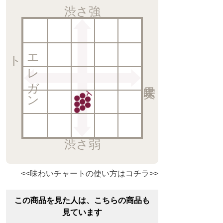
渋さ強
ト
エ
レ
ガ
ン
渋さ弱
<<味わいチャートの使い方はコチラ>>
この商品を見た人は、こちらの商品も
見ています