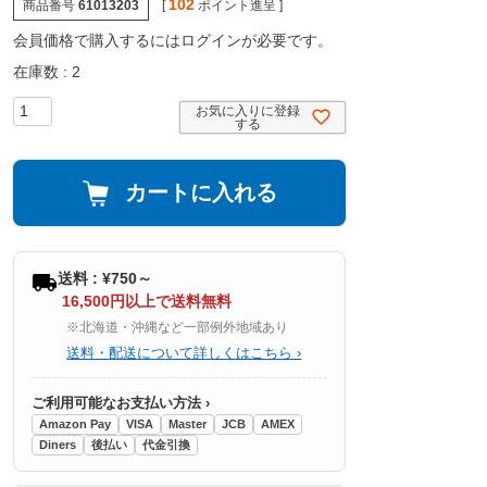
102
商品番号
61013203
[
ポイント進呈 ]
会員価格で購入するにはログインが必要です。
在庫数
2
お気に入りに登録
する
カートに入れる
送料 : ¥750～
16,500円以上で送料無料
※北海道・沖縄など一部例外地域あり
送料・配送について詳しくはこちら ›
ご利用可能なお支払い方法 ›
Amazon Pay
VISA
Master
JCB
AMEX
Diners
後払い
代金引換