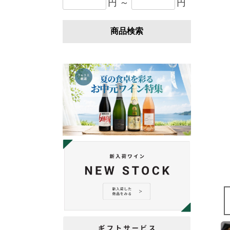
円 ～
円
商品検索