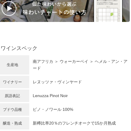
ワインスペック
南アフリカ
＞ ウォーカーベイ ＞ ヘメル・アン・ア
生産地
ード
レヌッツァ・ヴィンヤード
ワイナリー
Lenuzza Pinot Noir
原語表記
ピノ・ノワール
100%
ブドウ品種
新樽比率20％のフレンチオークで15か月熟成
醸造・熟成