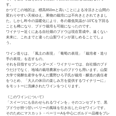
す。
かつてこの地区は、標高850mと高いことによる冷涼さと山間の
変わりやすい天候ゆえ、果物の栽培には不向きとされてきまし
た。しかし昨今の温暖化により、冬の最低気温が-10℃を下回る
ことも稀になり、ブドウ栽培も可能になったのです。
ワイナリー近くにある自社畑のブドウは現在育成中。遠くない
未来に、これまでと違った山梨ワインが楽しめることでしょ
う。
ワイン造りは、「風土の表現」「葡萄の表現」「栽培者・造り
手の表現」を志すもの。
それを目指すセブンシダーズ・ワイナリーでは、自社畑のブド
ウだけでなく、地域の栽培農家からのブドウも用います。山梨
大学で発酵生産学を学んだ鷹野ひろ子氏が栽培・醸造の責任者
をつとめ、「大人の休日の楽しみ方を提供するワイナリーに」
をモットーに洗練されたワインをつくります。
《このワインについて》
「スイーツにも合わせられるワインを」そのコンセプトで、黒
ブドウが持つ甘いベリーの風味を引き出したロゼワインです。
そのためにマスカット・ベーリーAを中心にボルドー品種をブレ