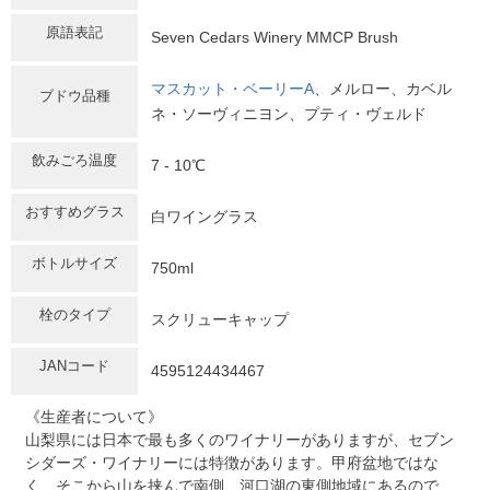
原語表記
Seven Cedars Winery MMCP Brush
マスカット・ベーリーA
、メルロー、カベル
ブドウ品種
ネ・ソーヴィニヨン、プティ・ヴェルド
飲みごろ温度
7 - 10℃
おすすめグラス
白ワイングラス
ボトルサイズ
750ml
栓のタイプ
スクリューキャップ
JANコード
4595124434467
《生産者について》
山梨県には日本で最も多くのワイナリーがありますが、セブン
シダーズ・ワイナリーには特徴があります。甲府盆地ではな
く、そこから山を挟んで南側、河口湖の東側地域にあるので