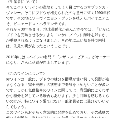
《生産者について》
今でこそチリワインの産地としてよく目にするカサブランカ・
ヴァレー。そこにブドウが植えられたのは意外に遅く1990年代
です。その地にソーヴィニヨン・ブランを植えたパイオニアこ
そ、ビニェードス・ベラモンテです。
それから30年あまり。地球温暖化が進んだ昨今では、「いかに
ブドウを完熟させるか」より「いかにブドウに酸味を残すか」
が重視されるようになりました。その地に広い畑を持つ同社
は、先見の明があったということです。
2016年にはスペインの名門「ゴンザレス・ピアス」がオーナー
になり、さらに品質が向上しています。
《このワインについて》
赤ワインは一般に、ブドウの糖分を酵母が使い切って発酵が進
まなくなる「完全発酵」の状態まで発酵を止めないことが多い
です。しかし低価格帯のワインに関しては、意図的にごくわず
かな糖分を残している場合もあります。少し甘味を感じるくら
いの方が、特にワイン通ではない一般消費者には受けがいいか
らでしょう。
このワインもおそらく意図的に発酵を止めており、その残糖の
使い方が絶妙。香りはフレッシュなラズベリーのようなもの