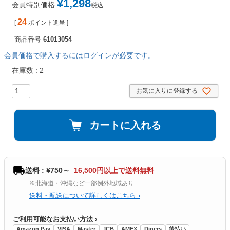
¥
1,298
会員特別価格
税込
24
[
ポイント進呈 ]
商品番号
61013054
会員価格で購入するにはログインが必要です。
在庫数
2
お気に入りに登録する
カートに入れる
送料 : ¥750～
16,500円以上で送料無料
※北海道・沖縄など一部例外地域あり
送料・配送について詳しくはこちら ›
ご利用可能なお支払い方法 ›
Amazon Pay
VISA
Master
JCB
AMEX
Diners
後払い