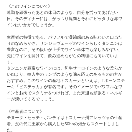
《このワインについて》
連勤を頑張ったあとの休日のような、自分を労ってあげたい
日。そのディナーには、がっつり塊肉とそれにピッタリな赤ワ
インはいかがでしょうか。
生産者の特徴である、パワフルで凝縮感のある味わいと口当た
りのなめらかさ。サンジョヴェーゼのワインらしくタンニンは
豊富なのに、その扱いが上手でワイン単体でも楽しみやすい。
先にワインを開けて、飲み進めながらの料理にも向いていま
す。
タンニンが豊富なワインには、和牛サーロインのような柔らか
い肉より、輸入牛のランプのような噛み応えのあるものの方が
おすすめ。このワインの産地トスカーナといえば、Tボーンステ
ーキ「ビステッカ」が有名です。そのイメージでパワフルなワ
インとお肉でスタミナをつければ、また来週も頑張るエネルギ
ーが湧いてくるでしょう。
《生産者について》
テヌータ・セッテ・ポンティはトスカーナ州アレッツォの生産
者。父の代に王家から購入した50haの畑からスタートしまし
た。