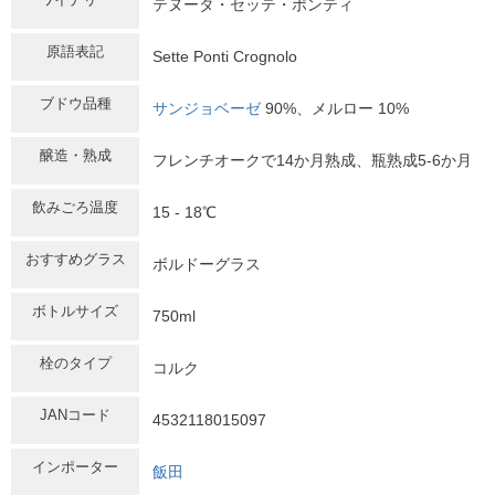
テヌータ・セッテ・ポンティ
原語表記
Sette Ponti Crognolo
ブドウ品種
サンジョベーゼ
90%、メルロー 10%
醸造・熟成
フレンチオークで14か月熟成、瓶熟成5-6か月
飲みごろ温度
15 - 18℃
おすすめグラス
ボルドーグラス
ボトルサイズ
750ml
栓のタイプ
コルク
JANコード
4532118015097
インポーター
飯田