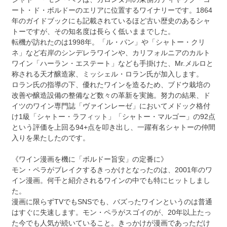
ート・ド・ボルドーのエリアに位置するワイナリーです。1864
年のガイドブックにも記載されているほど古い歴史のあるシャ
トーですが、その知名度は長らく低いままでした。
転機が訪れたのは1998年。「ル・パン」や「シャトー・クリ
ネ」など右岸のシンデレラワインや、カリフォルニアのカルト
ワイン「ハーラン・エステート」なども手掛けた、Mr.メルロと
称される天才醸造家、ミッシェル・ロラン氏が加入します。
ロラン氏の指導の下、優れたワインを造るため、ブドウ栽培の
改善や醸造設備の整備など数々の革新を実施。努力の結果、ド
イツのワイン専門誌「ヴァインレーゼ」においてメドック格付
け1級「シャトー・ラフィット」「シャトー・マルゴー」の92点
という評価を上回る94+点を叩き出し、一躍有名シャトーの仲間
入りを果たしたのです。
《ワイン漫画を機に「ボルドー旨安」の定番に》
モン・ペラがブレイクするきっかけとなったのは、2001年のワ
イン漫画。何千と紹介されるワインの中でも特にヒットしまし
た。
漫画に限らずTVでもSNSでも、バズったワインというのは普通
はすぐに失速します。モン・ペラがスゴイのが、20年以上たっ
た今でも人気が続いていること。きっかけが漫画であっただけ