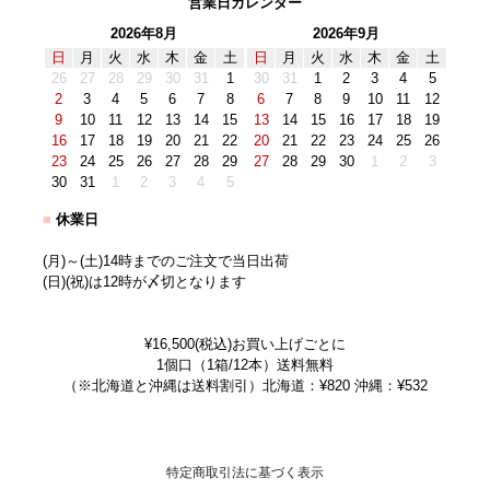
営業日カレンダー
2026年8月
2026年9月
日
月
火
水
木
金
土
日
月
火
水
木
金
土
26
27
28
29
30
31
1
30
31
1
2
3
4
5
2
3
4
5
6
7
8
6
7
8
9
10
11
12
9
10
11
12
13
14
15
13
14
15
16
17
18
19
16
17
18
19
20
21
22
20
21
22
23
24
25
26
23
24
25
26
27
28
29
27
28
29
30
1
2
3
30
31
1
2
3
4
5
■
休業日
(月)～(土)14時までのご注文で当日出荷
(日)(祝)は12時が〆切となります
¥16,500(税込)お買い上げごとに
1個口（1箱/12本）送料無料
（※北海道と沖縄は送料割引）北海道：¥820 沖縄：¥532
特定商取引法に基づく表示