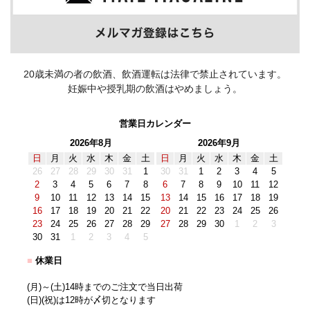
20歳未満の者の飲酒、飲酒運転は法律で禁止されています。
妊娠中や授乳期の飲酒はやめましょう。
営業日カレンダー
2026年8月
2026年9月
日
月
火
水
木
金
土
日
月
火
水
木
金
土
26
27
28
29
30
31
1
30
31
1
2
3
4
5
2
3
4
5
6
7
8
6
7
8
9
10
11
12
9
10
11
12
13
14
15
13
14
15
16
17
18
19
16
17
18
19
20
21
22
20
21
22
23
24
25
26
23
24
25
26
27
28
29
27
28
29
30
1
2
3
30
31
1
2
3
4
5
■
休業日
(月)～(土)14時までのご注文で当日出荷
(日)(祝)は12時が〆切となります