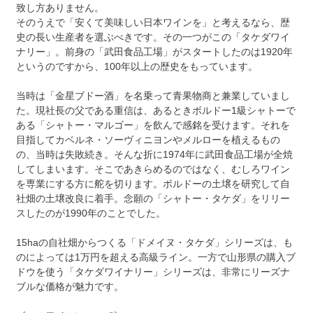
致し方ありません。
そのうえで「安くて美味しい日本ワインを」と考えるなら、歴
史の長い生産者を選ぶべきです。その一つがこの「タケダワイ
ナリー」。前身の「武田食品工場」がスタートしたのは1920年
というのですから、100年以上の歴史をもっています。
当時は「金星ブドー酒」を名乗って青果物商と兼業していまし
た。現社長の父である重信は、あるときボルドー1級シャトーで
ある「シャトー・マルゴー」を飲んで感銘を受けます。それを
目指してカベルネ・ソーヴィニヨンやメルローを植えるもの
の、当時は失敗続き。そんな折に1974年に武田食品工場が全焼
してしまいます。そこであきらめるのではなく、むしろワイン
を専業にする方に舵を切ります。ボルドーの土壌を研究して自
社畑の土壌改良に着手。念願の「シャトー・タケダ」をリリー
スしたのが1990年のことでした。
15haの自社畑からつくる「ドメイヌ・タケダ」シリーズは、も
のによっては1万円を超える高級ライン。一方で山形県の購入ブ
ドウを使う「タケダワイナリー」シリーズは、非常にリーズナ
ブルな価格が魅力です。