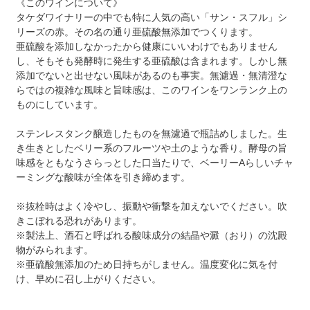
《このワインについて》
タケダワイナリーの中でも特に人気の高い「サン・スフル」シ
リーズの赤。その名の通り亜硫酸無添加でつくります。
亜硫酸を添加しなかったから健康にいいわけでもありません
し、そもそも発酵時に発生する亜硫酸は含まれます。しかし無
添加でないと出せない風味があるのも事実。無濾過・無清澄な
らではの複雑な風味と旨味感は、このワインをワンランク上の
ものにしています。
ステンレスタンク醸造したものを無濾過で瓶詰めしました。生
き生きとしたベリー系のフルーツや土のような香り。酵母の旨
味感をともなうさらっとした口当たりで、ベーリーAらしいチャ
ーミングな酸味が全体を引き締めます。
※抜栓時はよく冷やし、振動や衝撃を加えないでください。吹
きこぼれる恐れがあります。
※製法上、酒石と呼ばれる酸味成分の結晶や澱（おり）の沈殿
物がみられます。
※亜硫酸無添加のため日持ちがしません。温度変化に気を付
け、早めに召し上がりください。