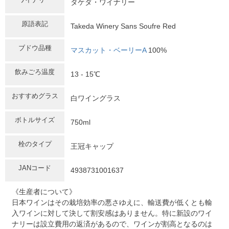
タケダ・ワイナリー
原語表記
Takeda Winery Sans Soufre Red
ブドウ品種
マスカット・ベーリーA
100%
飲みごろ温度
13 - 15℃
おすすめグラス
白ワイングラス
ボトルサイズ
750ml
栓のタイプ
王冠キャップ
JANコード
4938731001637
《生産者について》
日本ワインはその栽培効率の悪さゆえに、輸送費が低くとも輸
入ワインに対して決して割安感はありません。特に新設のワイ
ナリーは設立費用の返済があるので、ワインが割高となるのは