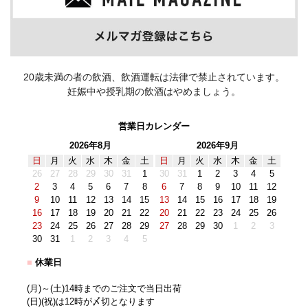
20歳未満の者の飲酒、飲酒運転は法律で禁止されています。
妊娠中や授乳期の飲酒はやめましょう。
営業日カレンダー
2026年8月
2026年9月
日
月
火
水
木
金
土
日
月
火
水
木
金
土
26
27
28
29
30
31
1
30
31
1
2
3
4
5
2
3
4
5
6
7
8
6
7
8
9
10
11
12
9
10
11
12
13
14
15
13
14
15
16
17
18
19
16
17
18
19
20
21
22
20
21
22
23
24
25
26
23
24
25
26
27
28
29
27
28
29
30
1
2
3
30
31
1
2
3
4
5
■
休業日
(月)～(土)14時までのご注文で当日出荷
(日)(祝)は12時が〆切となります