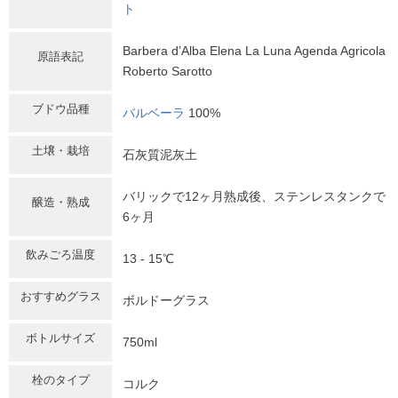
ト
Barbera d’Alba Elena La Luna Agenda Agricola
原語表記
Roberto Sarotto
ブドウ品種
バルベーラ
100%
土壌・栽培
石灰質泥灰土
バリックで12ヶ月熟成後、ステンレスタンクで
醸造・熟成
6ヶ月
飲みごろ温度
13 - 15℃
おすすめグラス
ボルドーグラス
ボトルサイズ
750ml
栓のタイプ
コルク