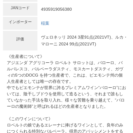
JANコード
4935919056380
インポーター
稲葉
ヴェロネッリ 2024 3星91点(2021VT)、ルカ・
評価
マローニ 2024 99点(2021VT)
《生産者について》
アジエンダ アグリコーラ ロベルト サロットは、バローロ、バ
ルバレスコ、バルベーラダスティ、モスカートダスティ、ガヴ
ィの5つのDOCG を持つ生産者で、これは、ピエモンテ州の個
人生産者としては唯一の存在です。
中でもピエモンテが世界に誇るプレミアムワイン“バローロ”にお
いては、陰干しブドウを使用して造るという、それまで誰もし
ていなかった手法を取り入れ、様々な苦難を乗り越えて、“バロ
ーロの魔術師”と呼ばれるほどの生産者となりました。
《このワインについて》
ロベルトの娘であるエレーナに捧げるワインとして、良年のみ
につくられる特別なバルベーラ。得意のアパッシメントをする