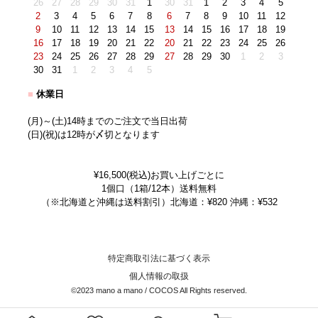
26
27
28
29
30
31
1
30
31
1
2
3
4
5
2
3
4
5
6
7
8
6
7
8
9
10
11
12
9
10
11
12
13
14
15
13
14
15
16
17
18
19
16
17
18
19
20
21
22
20
21
22
23
24
25
26
23
24
25
26
27
28
29
27
28
29
30
1
2
3
30
31
1
2
3
4
5
■
休業日
(月)～(土)14時までのご注文で当日出荷
(日)(祝)は12時が〆切となります
¥16,500(税込)お買い上げごとに
1個口（1箱/12本）送料無料
（※北海道と沖縄は送料割引）北海道：¥820 沖縄：¥532
特定商取引法に基づく表示
個人情報の取扱
©2023 mano a mano / COCOS All Rights reserved.