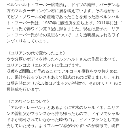
ベルンハルト・フーバー醸造所は、ドイツの南部、バーデン地
方のマルターディンゲン村に居を構えています。その地がかつ
てピノ・ノワールの名産地であったことを知った故ベルンハル
ト・フーバー氏は、1987年に醸造所を立ち上げ、2011年にはゴ
ーミヨ氏で赤ワイン賞３冠に輝きました。現在は息子のユリア
ン・フーバー氏がその意思をついで、より透明感あふれるワイ
ンづくりをしています。
《ユリアンの代で変わったこと》
やや分厚いボディを持ったベルンハルトさんの作品と比べて、
ユリアンはよりエレガントに仕上げます。
収穫を2週間ほど早めることでアルコール度数をやや抑えめに
し、果汁を絞るプレスもあえて旧式のものに変えました。それ
は醸造時にオリが1.5倍ほど出るのが特徴で、そのオリとともに
樽熟成を行います。
《このワインについて》
「アルテ・レーベン」とあるように古木のシャルドネ。ユリア
ンの曽祖父がフランスから持ち帰ったもので、ドイツでシャル
ドネが認可されていなかった時代には、ピノ・ブランとして販
売していたそう。よりフルーツ感が出やすいのが特徴で、現在