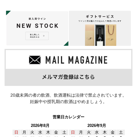
20歳未満の者の飲酒、飲酒運転は法律で禁止されています。
妊娠中や授乳期の飲酒はやめましょう。
営業日カレンダー
2026年8月
2026年9月
日
月
火
水
木
金
土
日
月
火
水
木
金
土