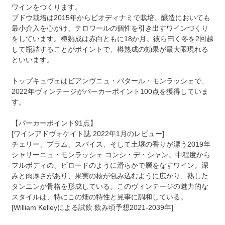
ワインをつくります。
ブドウ栽培は2015年からビオディナミで栽培。醸造においても
最小介入を心がけ、テロワールの個性を引き出すワインづくり
をしています。樽熟成は赤白ともに18か月。彼ら曰く冬を2回越
して瓶詰することがポイントで、樽熟成の効果が最大限現れる
といいます。
トップキュヴェはビアンヴニュ・バタール・モンラッシェで、
2022年ヴィンテージがパーカーポイント100点を獲得していま
す。
【パーカーポイント91点】
[ワインアドヴォケイト誌 2022年1月のレビュー]
チェリー、プラム、スパイス、そして土壌の香りが漂う2019年
シャサーニュ・モンラッシェ コンシ・デ・シャン。中程度から
フルボディの、ビロードのように滑らかで層をなすワイン。深
みと肉厚さがあり、果実の核が包み込むように広がり、熟した
タンニンが骨格を形成している。このヴィンテージの魅力的な
スタイルは、特にこの畑の特性と見事に調和している。
[William Kelleyによる試飲 飲み頃予想2021-2039年]