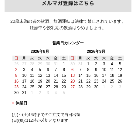
20歳未満の者の飲酒、飲酒運転は法律で禁止されています。
妊娠中や授乳期の飲酒はやめましょう。
営業日カレンダー
2026年8月
2026年9月
日
月
火
水
木
金
土
日
月
火
水
木
金
土
26
27
28
29
30
31
1
30
31
1
2
3
4
5
2
3
4
5
6
7
8
6
7
8
9
10
11
12
9
10
11
12
13
14
15
13
14
15
16
17
18
19
16
17
18
19
20
21
22
20
21
22
23
24
25
26
23
24
25
26
27
28
29
27
28
29
30
1
2
3
30
31
1
2
3
4
5
■
休業日
(月)～(土)14時までのご注文で当日出荷
(日)(祝)は12時が〆切となります