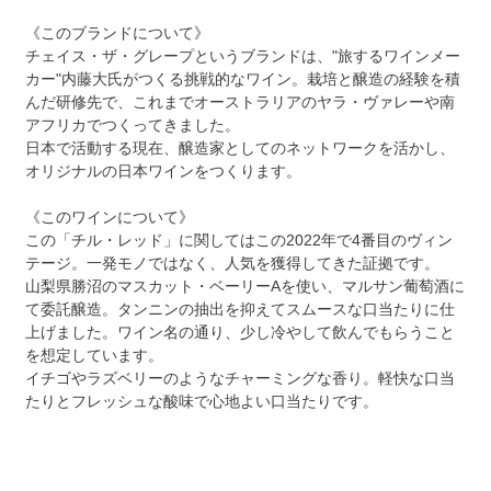
《このブランドについて》
チェイス・ザ・グレープというブランドは、"旅するワインメー
カー"内藤大氏がつくる挑戦的なワイン。栽培と醸造の経験を積
んだ研修先で、これまでオーストラリアのヤラ・ヴァレーや南
アフリカでつくってきました。
日本で活動する現在、醸造家としてのネットワークを活かし、
オリジナルの日本ワインをつくります。
《このワインについて》
この「チル・レッド」に関してはこの2022年で4番目のヴィン
テージ。一発モノではなく、人気を獲得してきた証拠です。
山梨県勝沼のマスカット・ベーリーAを使い、マルサン葡萄酒に
て委託醸造。タンニンの抽出を抑えてスムースな口当たりに仕
上げました。ワイン名の通り、少し冷やして飲んでもらうこと
を想定しています。
イチゴやラズベリーのようなチャーミングな香り。軽快な口当
たりとフレッシュな酸味で心地よい口当たりです。