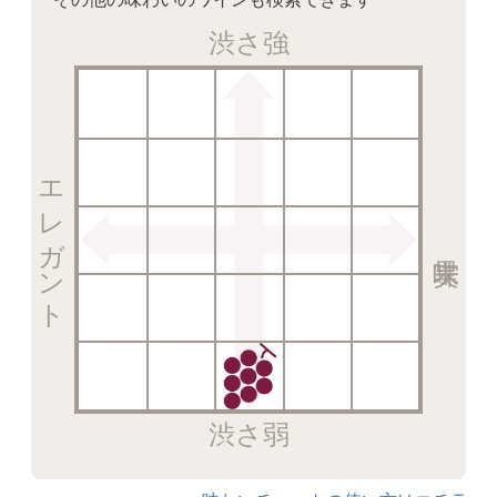
渋さ強
エレガント
渋さ弱