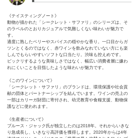
《テイスティングノート》
動物が描かれた「シークレット・サファリ」のシリーズは、そ
のラベルのとおりカジュアルで気難しくない味わいが魅力で
す。
適度に熟したベリーやスパイスの穏やかな香り。一口目からガ
ツンとくるのではなく、赤ワインを飲みなれていない方にも楽
しんでもらいやすいソフトな口当たり。渋味も控えめです。
ビックリするような美味しさではなく、幅広い消費者層に嫌わ
れにくいことを目指したような味わいが魅力です。
《このワインについて》
「シークレット・サファリ」のブランドは、環境保護や社会貢
献の団体とパートナーシップを結んでいます。ワインの売上の
一部はカリーガ財団に寄付され、幼児教育や食糧支援、動物保
護などに使われます。
《生産者について》
ブルース・ジャック氏が独立したのは2018年。それからいきな
り急成長し、いきなり高評価を獲得します。2020年からは4年