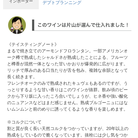
インポーター
デプトプランニング
《テイスティングノート》
まるで焼き立てのアーモンドフロランタン。一部アメリカンオ
ーク樽で熟成したシャルドネが熟成したことによる、フルーツ
と樽香が混然一体となった甘いかおりが爆発的に広がります。
リッチで厚みのある口当たりが舌を包み、複雑な余韻となって
長く続きます。
フレンチオークのみで熟成されたキュヴェもあるのですが、う
っとりするような甘い香りはこのワインが抜群。飲み頃のピー
クから下り坂に入ったころ合いでしょうが、ヒネ香や強い酸化
のニュアンスなどはまだ感じません。熟成ブルゴーニュにはな
いムンムンと前のめりに誘ってくるような香りを楽しめます。
※コルクについて
割と質が良く長い天然コルクをつかっていますが、20年以上の
熟成をしているので脆くなっています。抜栓には少し気をつか