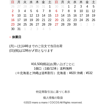
日
月
火
水
木
金
土
日
月
火
水
木
金
土
26
27
28
29
30
31
1
30
31
1
2
3
4
5
2
3
4
5
6
7
8
6
7
8
9
10
11
12
9
10
11
12
13
14
15
13
14
15
16
17
18
19
16
17
18
19
20
21
22
20
21
22
23
24
25
26
23
24
25
26
27
28
29
27
28
29
30
1
2
3
30
31
1
2
3
4
5
■
休業日
(月)～(土)14時までのご注文で当日出荷
(日)(祝)は12時が〆切となります
¥16,500(税込)お買い上げごとに
1個口（1箱/12本）送料無料
（※北海道と沖縄は送料割引）北海道：¥820 沖縄：¥532
特定商取引法に基づく表示
個人情報の取扱
©2023 mano a mano / COCOS All Rights reserved.