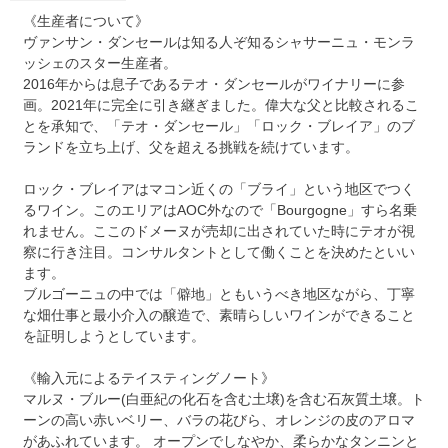
《生産者について》
ヴァンサン・ダンセールは知る人ぞ知るシャサーニュ・モンラ
ッシェのスター生産者。
2016年からは息子であるテオ・ダンセールがワイナリーに参
画。2021年に完全に引き継ぎました。偉大な父と比較されるこ
とを承知で、「テオ・ダンセール」「ロック・ブレイア」のブ
ランドを立ち上げ、父を超える挑戦を続けています。
ロック・ブレイアはマコン近くの「ブライ」という地区でつく
るワイン。このエリアはAOC外なので「Bourgogne」すら名乗
れません。ここのドメーヌが売却に出されていた時にテオが視
察に行き注目。コンサルタントとして働くことを決めたといい
ます。
ブルゴーニュの中では「僻地」ともいうべき地区ながら、丁寧
な畑仕事と最小介入の醸造で、素晴らしいワインができること
を証明しようとしています。
《輸入元によるテイスティングノート》
マルヌ・ブルー(白亜紀の化石を含む土壌)を含む石灰質土壌。ト
ーンの高い赤いベリー、バラの花びら、オレンジの皮のアロマ
があふれています。 オープンでしなやか、柔らかなタンニンと