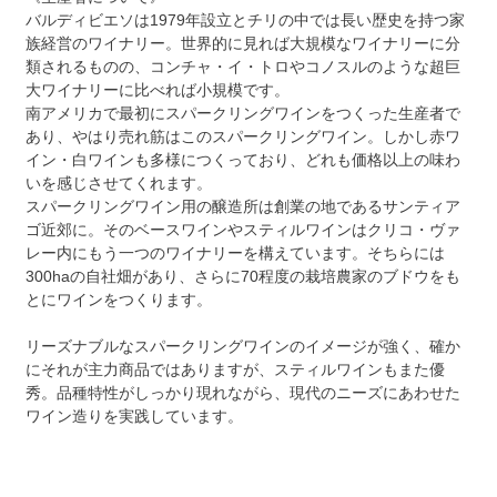
バルディビエソは1979年設立とチリの中では長い歴史を持つ家
族経営のワイナリー。世界的に見れば大規模なワイナリーに分
類されるものの、コンチャ・イ・トロやコノスルのような超巨
大ワイナリーに比べれば小規模です。
南アメリカで最初にスパークリングワインをつくった生産者で
あり、やはり売れ筋はこのスパークリングワイン。しかし赤ワ
イン・白ワインも多様につくっており、どれも価格以上の味わ
いを感じさせてくれます。
スパークリングワイン用の醸造所は創業の地であるサンティア
ゴ近郊に。そのベースワインやスティルワインはクリコ・ヴァ
レー内にもう一つのワイナリーを構えています。そちらには
300haの自社畑があり、さらに70程度の栽培農家のブドウをも
とにワインをつくります。
リーズナブルなスパークリングワインのイメージが強く、確か
にそれが主力商品ではありますが、スティルワインもまた優
秀。品種特性がしっかり現れながら、現代のニーズにあわせた
ワイン造りを実践しています。