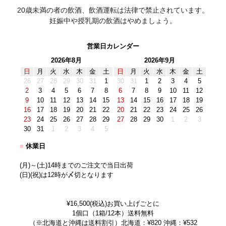
20歳未満の者の飲酒、飲酒運転は法律で禁止されています。
妊娠中や授乳期の飲酒はやめましょう。
営業日カレンダー
2026年8月
2026年9月
日
月
火
水
木
金
土
日
月
火
水
木
金
土
26
27
28
29
30
31
1
30
31
1
2
3
4
5
2
3
4
5
6
7
8
6
7
8
9
10
11
12
9
10
11
12
13
14
15
13
14
15
16
17
18
19
16
17
18
19
20
21
22
20
21
22
23
24
25
26
23
24
25
26
27
28
29
27
28
29
30
1
2
3
30
31
1
2
3
4
5
■
休業日
(月)～(土)14時までのご注文で当日出荷
(日)(祝)は12時が〆切となります
¥16,500(税込)お買い上げごとに
1個口（1箱/12本）送料無料
（※北海道と沖縄は送料割引）北海道：¥820 沖縄：¥532