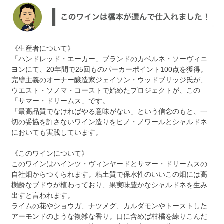
《生産者について》
「ハンドレッド・エーカー」ブランドのカベルネ・ソーヴィニ
ヨンにて、20年間で25回ものパーカーポイント100点を獲得。
完璧主義のオーナー醸造家ジェイソン・ウッドブリッジ氏が、
ウエスト・ソノマ・コーストで始めたプロジェクトが、この
「サマー・ドリームス」です。
「最高品質でなければやる意味がない」という信念のもと、一
切の妥協を許さないワイン造りをピノ・ノワールとシャルドネ
においても実践しています。
《このワインについて》
このワインはハインツ・ヴィンヤードとサマー・ドリームスの
自社畑からつくられます。粘土質で保水性のいいこの畑には高
樹齢なブドウが植わっており、果実味豊かなシャルドネを生み
出すと言われます。
ライムの花やショウガ、ナツメグ、カルダモンやトーストした
アーモンドのような複雑な香り。口に含めば柑橘を練りこんだ