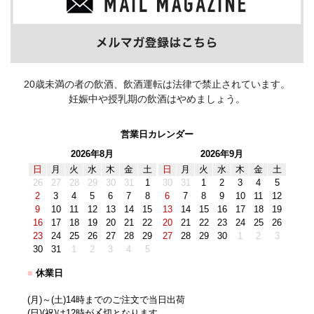
20歳未満の者の飲酒、飲酒運転は法律で禁止されています。
妊娠中や授乳期の飲酒はやめましょう。
営業日カレンダー
2026年8月
2026年9月
日
月
火
水
木
金
土
日
月
火
水
木
金
土
26
27
28
29
30
31
1
30
31
1
2
3
4
5
2
3
4
5
6
7
8
6
7
8
9
10
11
12
9
10
11
12
13
14
15
13
14
15
16
17
18
19
16
17
18
19
20
21
22
20
21
22
23
24
25
26
23
24
25
26
27
28
29
27
28
29
30
1
2
3
30
31
1
2
3
4
5
■
休業日
(月)～(土)14時までのご注文で当日出荷
(日)(祝)は12時が〆切となります