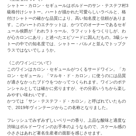
シャトー・カロン・セギュールはボルドーのサン・テステフ村3
級格付けシャトー。ハートが描かれた可愛らしいラベルと、格
付けシャトーの確かな品質により、高い知名度と信頼がありま
す。このハートのエチケットは、かつてのオーナーであるセギ
ュール侯爵が「われラトゥール、ラフィットをつくりしが、わ
が心カロンにあり」と述べたエピソードに因んだもの。3級シャ
トーの中での知名度では、シャトー・パルメと並んでトップク
ラスではないでしょうか。
《このワインについて》
このワインはカロン・セギュールがつくるサードワイン。「カ
ロン・セギュール」「マルキ・ド・カロン」に使うのには品質
が適さなかったブドウをつかってつくられます。ワインのポテ
ンシャルとしては確かに劣りますが、その分若いうちから楽し
みやすい味わいです。
かつては「サン・テステフ・ド・カロン」と呼ばれていたもの
で、2019年ヴィンテージからこの名称となりました。
フレッシュでみずみずしいベリーの香り。上品な酸味と適度な
渋味はボルドーワインのお手本のようなもので、スケール感の
小ささはあれど著名生産者の面影を感じさせます。