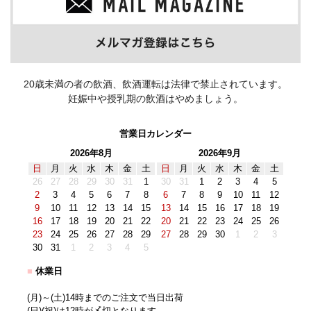
20歳未満の者の飲酒、飲酒運転は法律で禁止されています。
妊娠中や授乳期の飲酒はやめましょう。
営業日カレンダー
2026年8月
2026年9月
日
月
火
水
木
金
土
日
月
火
水
木
金
土
26
27
28
29
30
31
1
30
31
1
2
3
4
5
2
3
4
5
6
7
8
6
7
8
9
10
11
12
9
10
11
12
13
14
15
13
14
15
16
17
18
19
16
17
18
19
20
21
22
20
21
22
23
24
25
26
23
24
25
26
27
28
29
27
28
29
30
1
2
3
30
31
1
2
3
4
5
■
休業日
(月)～(土)14時までのご注文で当日出荷
(日)(祝)は12時が〆切となります