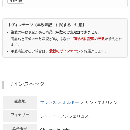
代金引換
【ヴィンテージ（年数表記）に関するご注意】
複数の年数表記がある商品は
年数のご指定はできません
。
商品名と画像の年数表記が異なる場合、
商品名に記載の年数
が優先され
ます。
年数表記がない場合は、
最新のヴィンテージ
をお届けします。
ワインスペック
生産地
フランス
＞
ボルドー
＞ サン・テミリオン
ワイナリー
シャトー・アンジェリュス
原語表記
Chateau Angelus