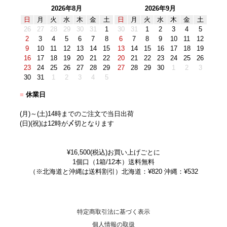
2026年8月
2026年9月
日
月
火
水
木
金
土
日
月
火
水
木
金
土
26
27
28
29
30
31
1
30
31
1
2
3
4
5
2
3
4
5
6
7
8
6
7
8
9
10
11
12
9
10
11
12
13
14
15
13
14
15
16
17
18
19
16
17
18
19
20
21
22
20
21
22
23
24
25
26
23
24
25
26
27
28
29
27
28
29
30
1
2
3
30
31
1
2
3
4
5
■
休業日
(月)～(土)14時までのご注文で当日出荷
(日)(祝)は12時が〆切となります
¥16,500(税込)お買い上げごとに
1個口（1箱/12本）送料無料
（※北海道と沖縄は送料割引）北海道：¥820 沖縄：¥532
特定商取引法に基づく表示
個人情報の取扱