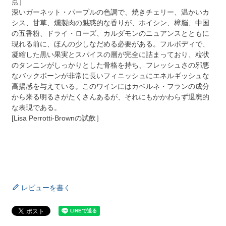
点］
深いガーネット・パープルの色調で、焼きチェリー、温かいカ
シス、甘草、燻製肉の魅惑的な香りが、ホイシン、樟脳、中国
の五香粉、ドライ・ローズ、カルダモンのニュアンスとともに
現れる前に、ほんの少しなだめる必要がある。フルボディで、
凝縮した黒い果実とスパイスの層が完全に詰まっており、粒状
のタンニンがしっかりとした骨格を持ち、フレッシュさの邪悪
なバックボーンが非常に長いフィニッシュにエネルギッシュな
高揚感を与えている。このワインにはカベルネ・フランの成分
から来る明るさがたくさんあるが、それにもかかわらず退廃的
な表現である。
[Lisa Perrotti-Brownの試飲］
レビューを書く