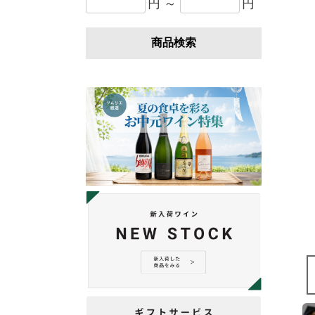
円 ～
円
商品検索