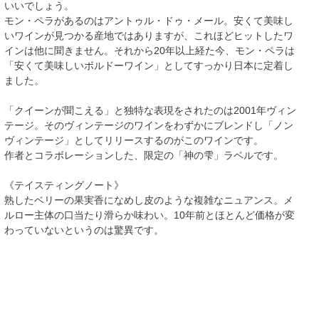
いいでしょう。
モン・ペラがあるのはアントゥル・ドゥ・メール。安くて美味し
いワインが見つかる産地ではありますが、これほどヒットしたワ
インは他に聞きません。それから20年以上経た今、モン・ペラは
「安くて美味しいボルドーワイン」としてすっかり日本に定着し
ました。
「クイーンが聞こえる」と独特な表現をされたのは2001年ヴィン
テージ。そのヴィンテージのワインをわずかにブレンドし「ノン
ヴィンテージ」としてリリースするのがこのワインです。
作者とコラボレーションした、限定の「神の雫」ラベルです。
《テイスティングノート》
熟したベリーの果実香になめし皮のような複雑なニュアンス。メ
ルロー主体の口当たり滑らか味わい。10年前とほとんど価格が変
わっていないというのは驚異です。