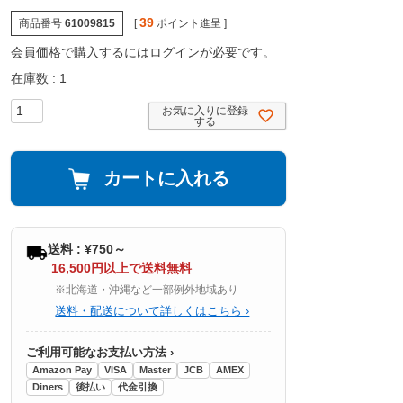
39
商品番号
61009815
[
ポイント進呈 ]
会員価格で購入するにはログインが必要です。
在庫数
1
お気に入りに登録
する
カートに入れる
送料 : ¥750～
16,500円以上で送料無料
※北海道・沖縄など一部例外地域あり
送料・配送について詳しくはこちら ›
ご利用可能なお支払い方法 ›
Amazon Pay
VISA
Master
JCB
AMEX
Diners
後払い
代金引換