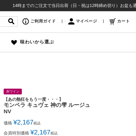
4時までのご注文で当日出荷（日・祝は12時締め切り）お盆も通常通り出荷
ご利用ガイド
マイページ
カート
味わいから選ぶ
赤ワイン
【あの熱狂をもう一度・・・】
モンペラ キュヴェ 神の雫 ルージュ
NV
¥
2,167
価格
税込
¥
2,167
会員特別価格
税込