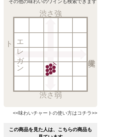
その他の味わいのワインも検索できます
渋さ強
ト
エ
レ
ガ
ン
渋さ弱
<<味わいチャートの使い方はコチラ>>
この商品を見た人は、こちらの商品も
見ています