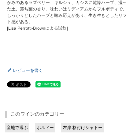
かみのあるラズベリー、キルシュ、カシスに乾燥ハーブ、湿っ
た土、落ち葉の香り。味わいはミディアムからフルボディで、
しっかりとしたハーブと噛み応えがあり、生き生きとしたリフ
ト感がある。
[Lisa Perrotti-Brownによる試飲]
レビューを書く
このワインのカテゴリー
産地で選ぶ
ボルドー
左岸 格付けシャトー