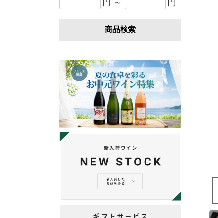
円 ～
円
商品検索