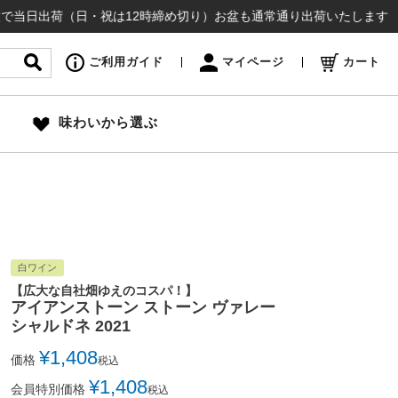
荷（日・祝は12時締め切り）お盆も通常通り出荷いたします ¥16,50
ご利用ガイド
マイページ
カート
味わいから選ぶ
白ワイン
【広大な自社畑ゆえのコスパ！】
アイアンストーン ストーン ヴァレー
シャルドネ 2021
¥
1,408
価格
税込
¥
1,408
会員特別価格
税込