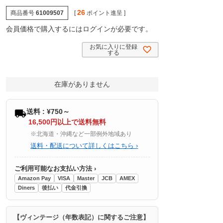
26
商品番号
61009507
[
ポイント進呈 ]
会員価格で購入するにはログインが必要です。
お気に入りに登録
する
在庫がありません
送料 : ¥750～
16,500円以上で送料無料
※北海道・沖縄など一部例外地域あり
送料・配送について詳しくはこちら ›
ご利用可能なお支払い方法 ›
Amazon Pay
VISA
Master
JCB
AMEX
Diners
後払い
代金引換
【ヴィンテージ（年数表記）に関するご注意】