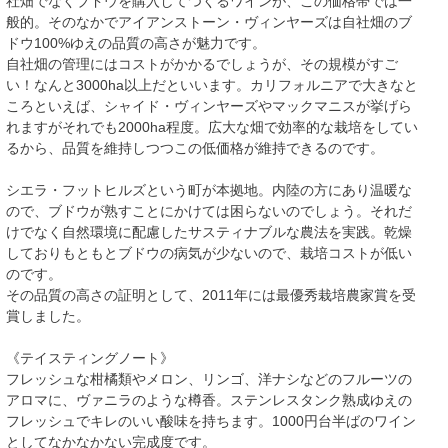
社畑でなくブドウを購入してつくるワインが、この価格帯では一
般的。そのなかでアイアンストーン・ヴィンヤーズは自社畑のブ
ドウ100%ゆえの品質の高さが魅力です。
自社畑の管理にはコストがかかるでしょうが、その規模がすご
い！なんと3000ha以上だといいます。カリフォルニアで大きなと
ころといえば、シャイド・ヴィンヤーズやマックマニスが挙げら
れますがそれでも2000ha程度。広大な畑で効率的な栽培をしてい
るから、品質を維持しつつこの低価格が維持できるのです。
シエラ・フットヒルズという町が本拠地。内陸の方にあり温暖な
ので、ブドウが熟すことにかけては困らないのでしょう。それだ
けでなく自然環境に配慮したサスティナブルな農法を実践。乾燥
しておりもともとブドウの病気が少ないので、栽培コストが低い
のです。
その品質の高さの証明として、2011年には最優秀栽培農家賞を受
賞しました。
《テイスティングノート》
フレッシュな柑橘類やメロン、リンゴ、洋ナシなどのフルーツの
アロマに、ヴァニラのような樽香。ステンレスタンク熟成ゆえの
フレッシュでキレのいい酸味を持ちます。1000円台半ばのワイン
としてなかなかない完成度です。