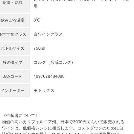
醸造・熟成
用
8℃
飲みごろ温度
白ワイングラス
おすすめグラス
750ml
ボトルサイズ
コルク（合成コルク）
栓のタイプ
4997678484088
JANコード
モトックス
インポーター
《生産者について》
物価の高いカリフォルニア州。日本で2000円くらいで販売される
ワインは、低価格レンジに相当します。コストダウンのために自