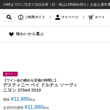
までのご注文で当日出荷（日・祝は12時締め切り）お盆も通常通り出荷いた
ご利用ガイド
マイページ
カート
味わいから選ぶ
赤ワイン
【ワイン会の締めを至福の時間に】
デスティニー ベイ ドルチェ ソーヴィ
ニヨン 375ml 2010
¥
11,880
価格
税込
¥
11,880
会員特別価格
税込