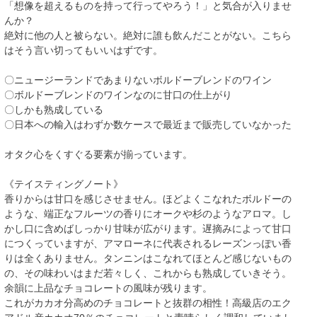
「想像を超えるものを持って行ってやろう！」と気合が入りませ
んか？
絶対に他の人と被らない。絶対に誰も飲んだことがない。こちら
はそう言い切ってもいいはずです。
〇ニュージーランドであまりないボルドーブレンドのワイン
〇ボルドーブレンドのワインなのに甘口の仕上がり
〇しかも熟成している
〇日本への輸入はわずか数ケースで最近まで販売していなかった
オタク心をくすぐる要素が揃っています。
《テイスティングノート》
香りからは甘口を感じさせません。ほどよくこなれたボルドーの
ような、端正なフルーツの香りにオークや杉のようなアロマ。し
かし口に含めばしっかり甘味が広がります。遅摘みによって甘口
につくっていますが、アマローネに代表されるレーズンっぽい香
りは全くありません。タンニンはこなれてほとんど感じないもの
の、その味わいはまだ若々しく、これからも熟成していきそう。
余韻に上品なチョコレートの風味が残ります。
これがカカオ分高めのチョコレートと抜群の相性！高級店のエク