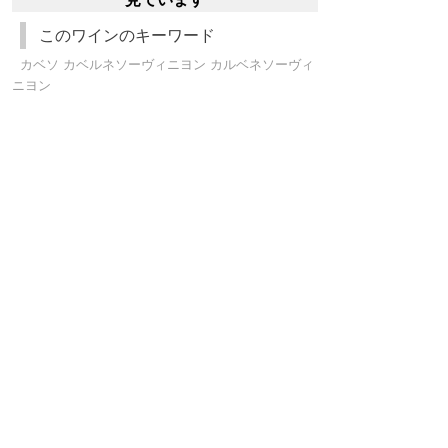
このワインのキーワード
カベソ カベルネソーヴィニヨン カルベネソーヴィ
ニヨン