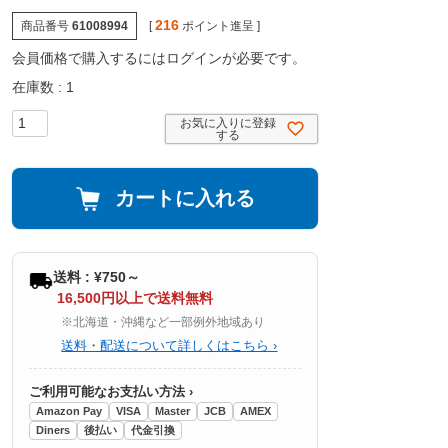
216
商品番号
61008994
[
ポイント進呈 ]
会員価格で購入するにはログインが必要です。
在庫数
1
お気に入りに登録
する
カートに入れる
送料 : ¥750～
16,500円以上で送料無料
※北海道・沖縄など一部例外地域あり
送料・配送について詳しくはこちら ›
ご利用可能なお支払い方法 ›
Amazon Pay
VISA
Master
JCB
AMEX
Diners
後払い
代金引換