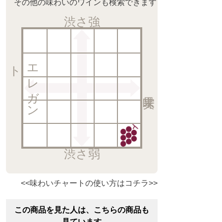
その他の味わいのワインも検索できます
渋さ強
ト
エ
レ
ガ
ン
渋さ弱
<<味わいチャートの使い方はコチラ>>
この商品を見た人は、こちらの商品も
見ています