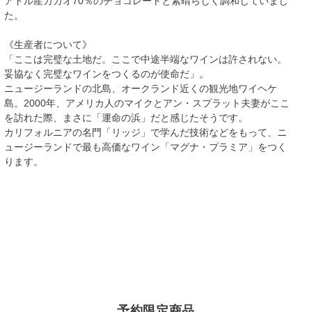
アドル産カカオ70％のチョコレートと素晴らしく調和していまし
た。
《生産者について》
「ここは完璧な土地だ。ここで中途半端なワインは許されない。
妥協なく完璧なワインをつくるのが使命だ」。
ニュージーランドの北島、オークランド近くの観光地ワイヘケ
島。2000年、アメリカ人のマイクとアン・スプラット夫妻がここ
を訪れた際、まさに「運命の浜」だと感じたそうです。
カリフォルニアの名門「リッジ」で学んだ技術などをもって、ニ
ュージーランドで最も高価なワイン「マグナ・プラミア」をつく
ります。
予約限定商品