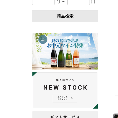
円 ～
円
商品検索