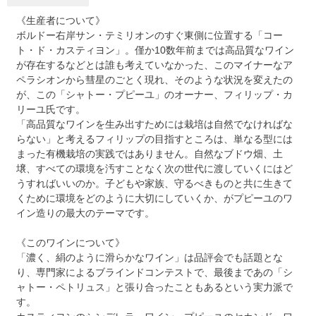
《生産者について》
ボルドー右岸サン・テミリオンのすぐ東側に位置する「コー
ト・ド・カスティヨン」。僅か10数年前までは高品質なワイン
が存在するなどとは誰も考えていなかった、このマイナーなア
ペラシオンから彗星のごとく現れ、そのような状況を変えたの
が、この「シャトー・プピーユ」のオーナー、フィリップ・カ
リーユ氏です。
「高品質なワインを生み出すためには栽培は自然でなければな
らない」と考えるフィリップの目指すところは、単なる型には
まった有機栽培の実践ではありません。自然なブドウ畑、土
壌、すべての環境を汚すことなく次の世代に渡していくにはど
うすればいいのか。子どもや家族、守るべきものと共に生きて
くために環境をどのように大切にしていくか、がプピーユのワ
イン造りの最大のテーマです。
《このワインについて》
「濃く、絹のように滑らかなワイン」は品評会でも話題とな
り、専門家によるブラインドコンテストで、最後まであの「シ
ャトー・ペトリュス」と張り合ったこともあるという実力派で
す。