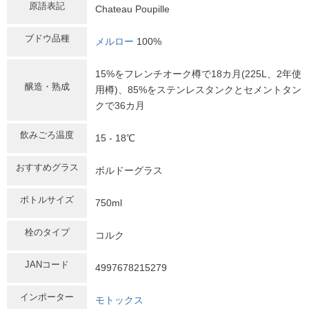
原語表記
Chateau Poupille
ブドウ品種
メルロー
100%
15%をフレンチオーク樽で18カ月(225L、2年使
醸造・熟成
用樽)、85%をステンレスタンクとセメントタン
クで36カ月
飲みごろ温度
15 - 18℃
おすすめグラス
ボルドーグラス
ボトルサイズ
750ml
栓のタイプ
コルク
JANコード
4997678215279
インポーター
モトックス