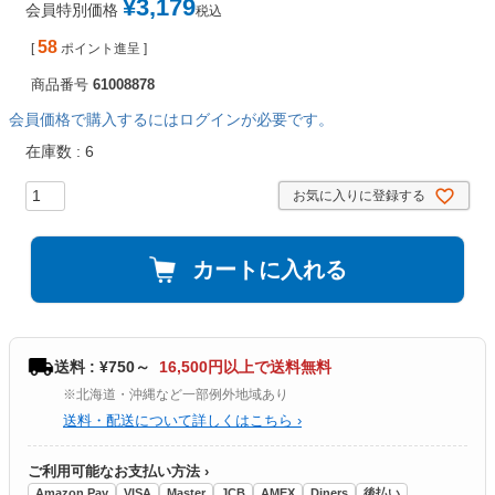
¥
3,179
会員特別価格
税込
58
[
ポイント進呈 ]
商品番号
61008878
会員価格で購入するにはログインが必要です。
在庫数
6
お気に入りに登録する
カートに入れる
送料 : ¥750～
16,500円以上で送料無料
※北海道・沖縄など一部例外地域あり
送料・配送について詳しくはこちら ›
ご利用可能なお支払い方法 ›
Amazon Pay
VISA
Master
JCB
AMEX
Diners
後払い