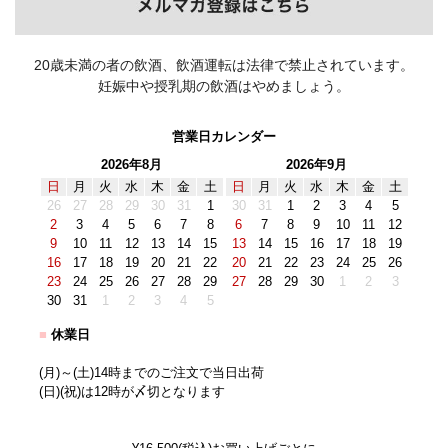
20歳未満の者の飲酒、飲酒運転は法律で禁止されています。
妊娠中や授乳期の飲酒はやめましょう。
営業日カレンダー
2026年8月
2026年9月
日
月
火
水
木
金
土
日
月
火
水
木
金
土
26
27
28
29
30
31
1
30
31
1
2
3
4
5
2
3
4
5
6
7
8
6
7
8
9
10
11
12
9
10
11
12
13
14
15
13
14
15
16
17
18
19
16
17
18
19
20
21
22
20
21
22
23
24
25
26
23
24
25
26
27
28
29
27
28
29
30
1
2
3
30
31
1
2
3
4
5
■
休業日
(月)～(土)14時までのご注文で当日出荷
(日)(祝)は12時が〆切となります