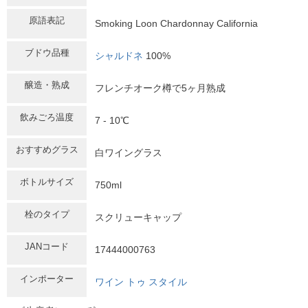
原語表記
Smoking Loon Chardonnay California
ブドウ品種
シャルドネ
100%
醸造・熟成
フレンチオーク樽で5ヶ月熟成
飲みごろ温度
7 - 10℃
おすすめグラス
白ワイングラス
ボトルサイズ
750ml
栓のタイプ
スクリューキャップ
JANコード
17444000763
インポーター
ワイン トゥ スタイル