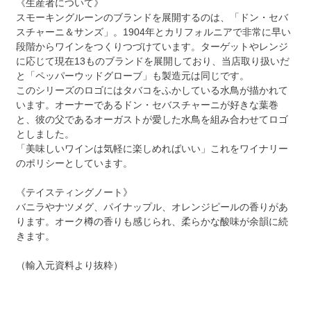
《生産者について》
スモーキングルーンのブランドを展開するのは、「ドン・セバ
スチャーニ＆サンズ」。1904年とカリフォルニアで非常に早い
段階からワインをつくりつづけています。ターゲットやレンジ
に応じて現在13ものブランドを展開しており、当店取り扱いだ
と「ペッパーウッドグローブ」も製造元は同じです。
このシリーズのロゴにはタバコをふかしている水鳥が描かれて
います。オーナーであるドン・セバスチャーニが好きな葉巻
と、彼の父であるオーガストが愛した水鳥を組み合わせてロゴ
としました。
「美味しいワインは気軽に楽しめればいい」これをワイナリー
のポリシーとしています。
《テイスティングノート》
バニラやナツメグ、パイナップル、オレンジピールの香りがあ
ります。オーク樽の香りも感じられ、柔らかな酸味が余韻に続
きます。
（輸入元資料より抜粋）