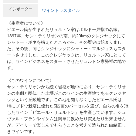
インポーター
ワイントゥスタイル
《生産者について》
ピエール氏が生まれたリュルトン家はボルドー屈指の名家。
1897年、サン・テミリオンの南、約20kmのクレジヤックにて
シャトー・ボネを構えたところから、その歴史は始まりまし
た。その後、同じクレジヤックにシャトー・マルジョスもスタ
ートさせました。このクレジヤックは、リュルトン家にとって
は、ワインビジネスをスタートさせたリュルトン家発祥の地で
す。
《このワインについて》
サン・テミリオンから続く岩盤が地中にあり、サン・テミリオ
ンの南側と酷似した土壌がこのワインの生産地であるクレジヤ
ックという丘陵地です。この地を知り尽くしたピエール氏は、
特にブドウ栽培に優れた5区画のパーセルを選び、自らの名を冠
したワイン「ピエール・リュルトン」を生産しています。シュ
ヴァル・ブランやイケムは簡単に飲めたり買えたり出来ません
が、デイリーで楽しんでもらうことを考えて造られた由緒正し
きワインです。