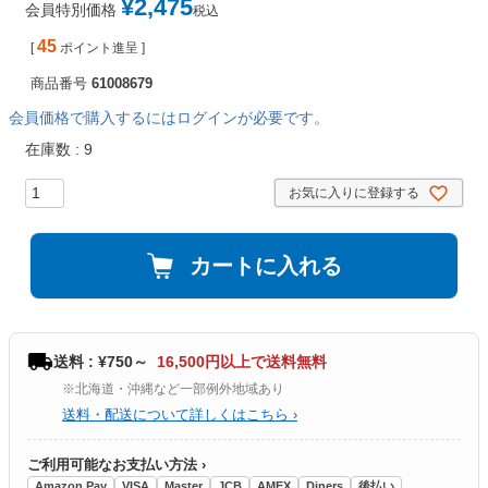
¥
2,475
会員特別価格
税込
45
[
ポイント進呈 ]
商品番号
61008679
会員価格で購入するにはログインが必要です。
在庫数
9
お気に入りに登録する
カートに入れる
送料 : ¥750～
16,500円以上で送料無料
※北海道・沖縄など一部例外地域あり
送料・配送について詳しくはこちら ›
ご利用可能なお支払い方法 ›
Amazon Pay
VISA
Master
JCB
AMEX
Diners
後払い