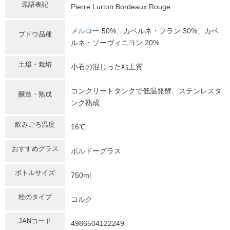
原語表記
Pierre Lurton Bordeaux Rouge
メルロー
50%、カベルネ・フラン 30%、カベ
ブドウ品種
ルネ・ソーヴィニヨン 20%
土壌・栽培
小石の混じった粘土質
コンクリートタンクで低温発酵、ステンレスタ
醸造・熟成
ンク熟成
飲みごろ温度
16℃
おすすめグラス
ボルドーグラス
ボトルサイズ
750ml
栓のタイプ
コルク
JANコード
4986504122249