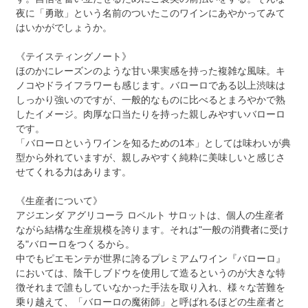
夜に「勇敢」という名前のついたこのワインにあやかってみて
はいかがでしょうか。
《テイスティングノート》
ほのかにレーズンのような甘い果実感を持った複雑な風味。キ
ノコやドライフラワーも感じます。バローロである以上渋味は
しっかり強いのですが、一般的なものに比べるとまろやかで熟
したイメージ。肉厚な口当たりを持った親しみやすいバローロ
です。
「バローロというワインを知るための1本」としては味わいが典
型から外れていますが、親しみやすく純粋に美味しいと感じさ
せてくれる力はあります。
《生産者について》
アジエンダ アグリコーラ ロベルト サロットは、個人の生産者
ながら結構な生産規模を誇ります。それは"一般の消費者に受け
る"バローロをつくるから。
中でもピエモンテが世界に誇るプレミアムワイン『バローロ』
においては、陰干しブドウを使用して造るというのが大きな特
徴それまで誰もしていなかった手法を取り入れ、様々な苦難を
乗り越えて、「バローロの魔術師」と呼ばれるほどの生産者と