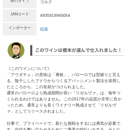
栓のタイプ
コルク
JANコード
4935919940054
インポーター
稲葉
《このワインについて》
「アウダチェ」の意味は「勇敢」。バローロでは型破りと言え
る、陰干ししたブドウからつくるアパッシメント製法を採用し
たところから、この名前がつけられました。
通常のバローロより熟成期間が長い「リゼルヴァ」は、毎年つ
くられるわけではありません。この2017年の品質が非常に良か
ったため、通常よりも長くワイナリー熟成させて「リゼルヴ
ァ」としてリリースされました。
仕事で、プライベートで。新たな挑戦をするには勇気が必要で
す。自信を奮い立たせるためにご褒美の前払いをする。そんな