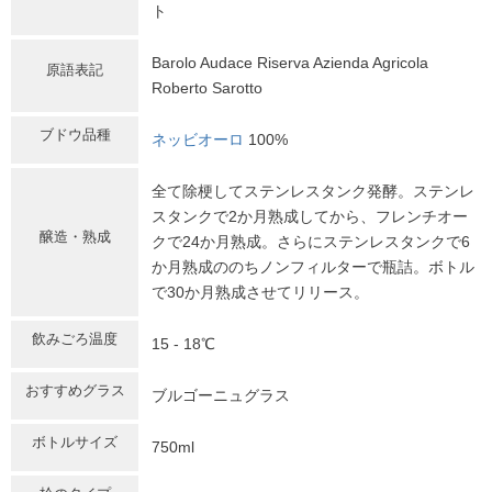
ト
Barolo Audace Riserva Azienda Agricola
原語表記
Roberto Sarotto
ブドウ品種
ネッビオーロ
100%
全て除梗してステンレスタンク発酵。ステンレ
スタンクで2か月熟成してから、フレンチオー
醸造・熟成
クで24か月熟成。さらにステンレスタンクで6
か月熟成ののちノンフィルターで瓶詰。ボトル
で30か月熟成させてリリース。
飲みごろ温度
15 - 18℃
おすすめグラス
ブルゴーニュグラス
ボトルサイズ
750ml