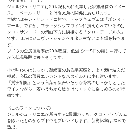
《生産者について》
ジョルジュ・リニエは20世紀初めに創業した家族経営のドメー
ヌ。ユベール・リニエとは従兄弟の関係にあたります。
本拠地はモレ・サン・ドニ村で、トップキュヴェは「ボンヌ・
マール」ですが、フラッグシップワインに据えられているのは
クロ・サン・ドニの斜面下方に隣接する「クロ・デ・ゾルム」
です。ほかにジュヴレ・シャンベルタン村などにも畑を持ちま
す。
ブドウの全房使用率は20％程度。低温で4ー5日の醸しを行って
から低温発酵に移るそうです。
その味わいはしっかり凝縮度のある果実感と、よく溶け込んだ
樽感。今風の薄旨エレガントなスタイルとは少し違います。
『質実剛健』という言葉が似合いそうな骨格のしっかりとした
ワインながら、若いうちから硬さはなくすぐに楽しめるのが特
徴です。
《このワインについて》
ジョルジュ・リニエが所有する1級畑のうち、クロ・デ・ゾルム
を除いたものからブドウをブレンドします。新樽比率は20％で
熟成。