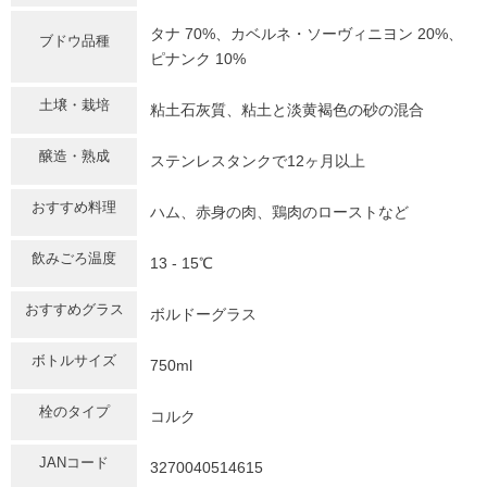
タナ 70%、カベルネ・ソーヴィニヨン 20%、
ブドウ品種
ピナンク 10%
土壌・栽培
粘土石灰質、粘土と淡黄褐色の砂の混合
醸造・熟成
ステンレスタンクで12ヶ月以上
おすすめ料理
ハム、赤身の肉、鶏肉のローストなど
飲みごろ温度
13 - 15℃
おすすめグラス
ボルドーグラス
ボトルサイズ
750ml
栓のタイプ
コルク
JANコード
3270040514615