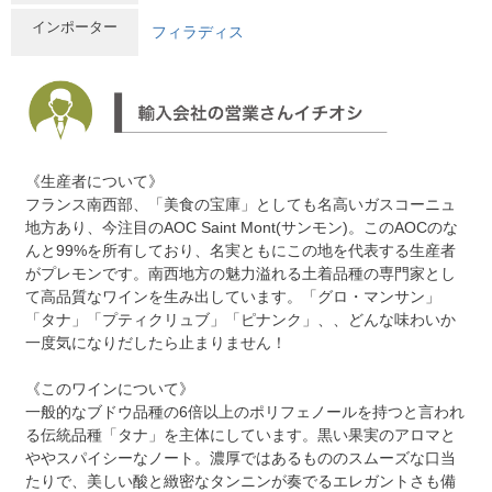
インポーター
フィラディス
《生産者について》
フランス南西部、「美食の宝庫」としても名高いガスコーニュ
地方あり、今注目のAOC Saint Mont(サンモン)。このAOCのな
んと99%を所有しており、名実ともにこの地を代表する生産者
がプレモンです。南西地方の魅力溢れる土着品種の専門家とし
て高品質なワインを生み出しています。「グロ・マンサン」
「タナ」「プティクリュブ」「ピナンク」、、どんな味わいか
一度気になりだしたら止まりません！
《このワインについて》
一般的なブドウ品種の6倍以上のポリフェノールを持つと言われ
る伝統品種「タナ」を主体にしています。黒い果実のアロマと
ややスパイシーなノート。濃厚ではあるもののスムーズな口当
たりで、美しい酸と緻密なタンニンが奏でるエレガントさも備