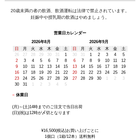
20歳未満の者の飲酒、飲酒運転は法律で禁止されています。
妊娠中や授乳期の飲酒はやめましょう。
営業日カレンダー
2026年8月
2026年9月
日
月
火
水
木
金
土
日
月
火
水
木
金
土
26
27
28
29
30
31
1
30
31
1
2
3
4
5
2
3
4
5
6
7
8
6
7
8
9
10
11
12
9
10
11
12
13
14
15
13
14
15
16
17
18
19
16
17
18
19
20
21
22
20
21
22
23
24
25
26
23
24
25
26
27
28
29
27
28
29
30
1
2
3
30
31
1
2
3
4
5
■
休業日
(月)～(土)14時までのご注文で当日出荷
(日)(祝)は12時が〆切となります
¥16,500(税込)お買い上げごとに
1個口（1箱/12本）送料無料