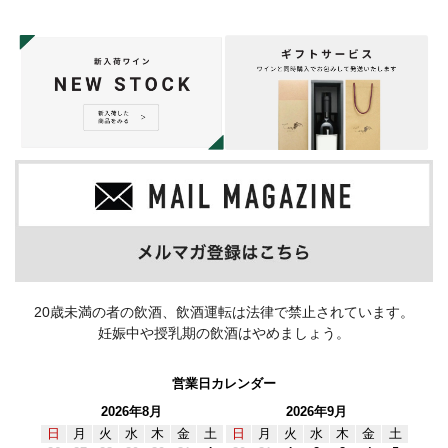
20歳未満の者の飲酒、飲酒運転は法律で禁止されています。
妊娠中や授乳期の飲酒はやめましょう。
営業日カレンダー
2026年8月
2026年9月
日
月
火
水
木
金
土
日
月
火
水
木
金
土