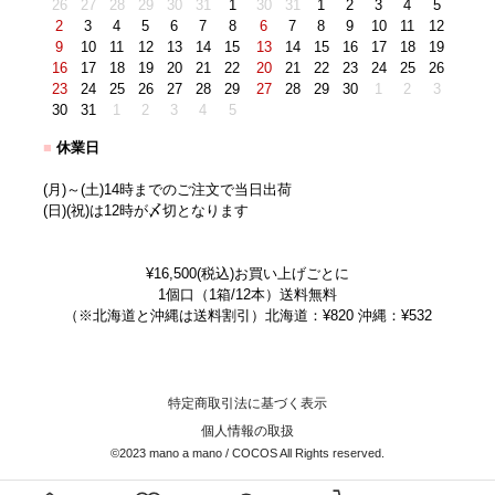
26
27
28
29
30
31
1
30
31
1
2
3
4
5
2
3
4
5
6
7
8
6
7
8
9
10
11
12
9
10
11
12
13
14
15
13
14
15
16
17
18
19
16
17
18
19
20
21
22
20
21
22
23
24
25
26
23
24
25
26
27
28
29
27
28
29
30
1
2
3
30
31
1
2
3
4
5
■
休業日
(月)～(土)14時までのご注文で当日出荷
(日)(祝)は12時が〆切となります
¥16,500(税込)お買い上げごとに
1個口（1箱/12本）送料無料
（※北海道と沖縄は送料割引）北海道：¥820 沖縄：¥532
特定商取引法に基づく表示
個人情報の取扱
©2023 mano a mano / COCOS All Rights reserved.