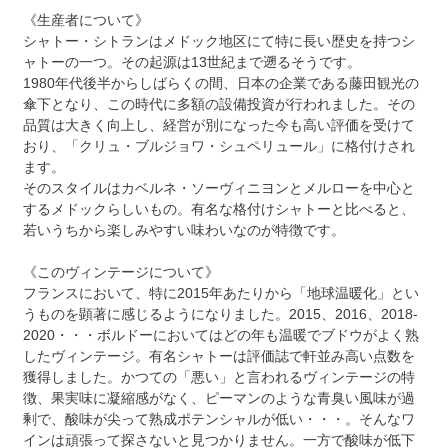
《生産者について》
シャトー・シトランはメドック地区にて特に長い歴史を持つシ
ャトーの一つ。その起源は13世紀まで遡るそうです。
1980年代後半からしばらくの間、日本の企業である藤田観光の
傘下となり、この時代に多額の設備投資が行われました。その
品質は大きく向上し、経営が別になった今も高い評価を受けて
おり、「クリュ・ブルジョワ・シュペリュール」に格付けされ
ます。
そのスタイルはカベルネ・ソーヴィニヨンとメルローを中心と
するメドックらしいもの。有名な格付けシャトーと比べると、
若いうちから楽しみやすい味わいなのが特徴です。
《このヴィンテージについて》
フランスにおいて、特に2015年あたりから「地球温暖化」とい
うものを顕著に感じるようになりました。2015、2016、2018-
2020・・・ボルドーにおいてはどの年も温暖でブドウがよく熟
したヴィンテージ。有名シャトーは評価誌で軒並み高い点数を
獲得しました。かつての「悪い」と言われるヴィンテージの特
徴、果実味に凝縮感がなく、ピーマンのような青臭い風味が過
剰で、酸味が尖って熟成ポテンシャルが低い・・・。そんなワ
インは頑張って探さないと見つかりません。一方で酸味が低下